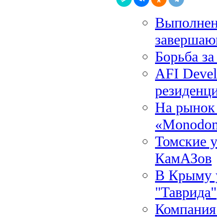
Выполнен
завершаю
Борьба за
AFI Devel
резиденц
На рынок
«Monodom
Томские у
КамАЗов
В Крыму у
"Таврида"
Компания 