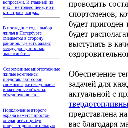
проводить сост
вопросами. И главный из
них – не только цена, но и
спортсменов, ко
кто строит, когда...
будет пригоден 
В последние годы выбор
будет располагат
жилья в Петербурге
смещается в сторону
выступать в кач
районов, где есть баланс
между доступностью,
оздоровительног
экологией и...
Современные многоэтажные
Обеспечение теп
жилые комплексы
представляют собой
задачей для каж
сложные архитектурные и
инженерные объекты,
актуальной с п
объединяющие в...
твердотопливны
Подключение второго
представлена на
экрана кажется простой
операцией: ноутбук
вас благодаря 
получает дополнительную