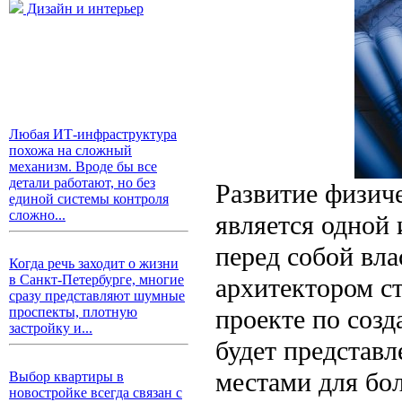
Дизайн и интерьер
Любая ИТ-инфраструктура
похожа на сложный
механизм. Вроде бы все
детали работают, но без
Развитие физич
единой системы контроля
сложно...
является одной 
перед собой вл
Когда речь заходит о жизни
в Санкт-Петербурге, многие
архитектором с
сразу представляют шумные
проекте по созд
проспекты, плотную
застройку и...
будет представ
местами для бо
Выбор квартиры в
новостройке всегда связан с