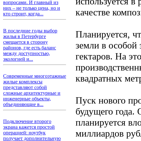
используется в
вопросами. И главный из
них – не только цена, но и
качестве композ
кто строит, когда...
В последние годы выбор
Планируется, ч
жилья в Петербурге
смещается в сторону
земли в особой
районов, где есть баланс
между доступностью,
гектаров. На эт
экологией и...
производственн
квадратных мет
Современные многоэтажные
жилые комплексы
представляют собой
сложные архитектурные и
Пуск нового пр
инженерные объекты,
объединяющие в...
будущего года.
планируется вло
Подключение второго
экрана кажется простой
миллиардов руб
операцией: ноутбук
получает дополнительную