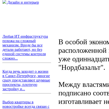
Дизайн и интерьер
Любая ИТ-инфраструктура
В особой эконо
похожа на сложный
механизм. Вроде бы все
расположенной 
детали работают, но без
единой системы контроля
уже одиннадцат
сложно...
"Нордбазальт".
Когда речь заходит о жизни
в Санкт-Петербурге, многие
сразу представляют шумные
Между властями
проспекты, плотную
застройку и...
подписано соот
изготавливает н
Выбор квартиры в
новостройке всегда связан с