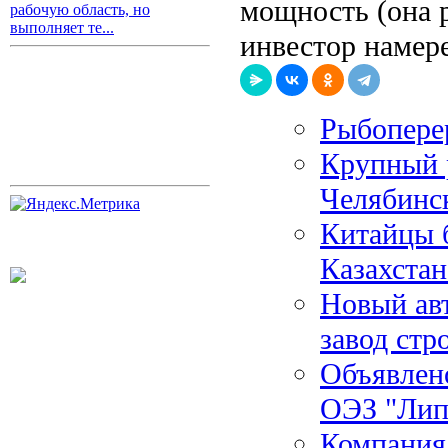
мощность (она р
рабочую область, но
выполняет те...
инвестор намере
Рыбопере
Крупный 
Челябинс
Китайцы б
Казахста
Новый ав
завод стр
Объявлено
ОЭЗ "Лип
Компания 