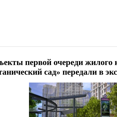
ъекты первой очереди жилого 
танический сад» передали в э