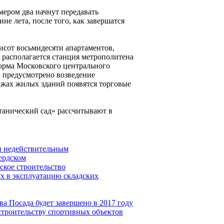
мером два начнут передавать
не лета, после того, как завершатся
исот восьмидесяти апартаментов,
 располагается станция метрополитена
форма Московского центрального
в предусмотрено возведение
ажах жилых зданий появятся торговые
танический сад» рассчитывают в
и недействительным
ердском
ское строительство
х в эксплуатацию складских
а Посада будет завершено в 2017 году
строительству спортивных объектов