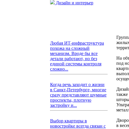
Дизайн и интерьер
Групп
жилых
Любая ИТ-инфраструктура
терри
похожа на сложный
механизм. Вроде бы все
На об
детали работают, но без
под н
единой системы контроля
кварт
сложно...
выпол
осуще
Когда речь заходит о жизни
Дизай
в Санкт-Петербурге, многие
также
сразу представляют шумные
шторы
проспекты, плотную
Ультр
застройку и...
метал
Дворо
Выбор квартиры в
в вес
новостройке всегда связан с