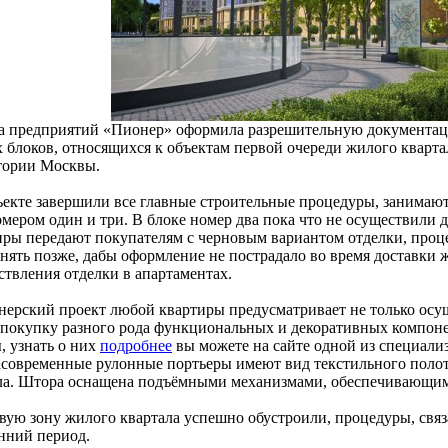
а предприятий «Пионер» оформила разрешительную документаци
 блоков, относящихся к объектам первой очереди жилого кварта
тории Москвы.
ъекте завершили все главные строительные процедуры, занимают
омером один и три. В блоке номер два пока что не осуществили 
иры передают покупателям с черновым вариантом отделки, проц
нять позже, дабы оформление не пострадало во время доставки 
ствления отделки в апартаментах.
нерский проект любой квартиры предусматривает не только осущ
 покупку разного рода функциональных и декоративных компоне
, узнать о них
подробнее
вы можете на сайте одной из специал
асовременные рулонные портьеры имеют вид текстильного полотн
ла. Штора оснащена подъёмными механизмами, обеспечивающим
вую зону жилого квартала успешно обустроили, процедуры, связ
енний период.