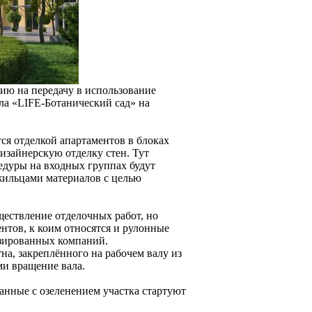
ю на передачу в использование
ла «LIFE-Ботанический сад» на
ся отделкой апартаментов в блоках
дизайнерскую отделку стен. Тут
едуры на входных группах будут
жильцами материалов с целью
ествление отделочных работ, но
нтов, к коим относятся и рулонные
изированных компаний.
а, закреплённого на рабочем валу из
и вращение вала.
анные с озеленением участка стартуют