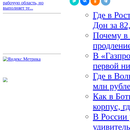
рабочую область, но
выполняет те...
Где в Рос
Дон за 82
Почему в
продление
В «Газпро
первой ни
Где в Вол
млн рубл
Как в Бо
корпус, г
В России 
удивител