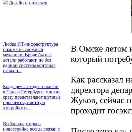
Дизайн и интерьер
Любая ИТ-инфраструктура
В Омске летом 
похожа на сложный
механизм. Вроде бы все
который потребу
детали работают, но без
единой системы контроля
сложно...
Как рассказал 
Когда речь заходит о жизни
директора депа
в Санкт-Петербурге, многие
сразу представляют шумные
Жуков, сейчас 
проспекты, плотную
застройку и...
проходит госэкс
Выбор квартиры в
После того как
новостройке всегда связан с