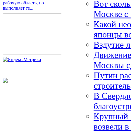
Вот сколь
рабочую область, но
выполняет те...
Москве с 
Какой не
японцы в
Вздутие л
Движение
Москвы с
Путин ра
строител
В Свердло
благоустр
Крупный 
возвели в