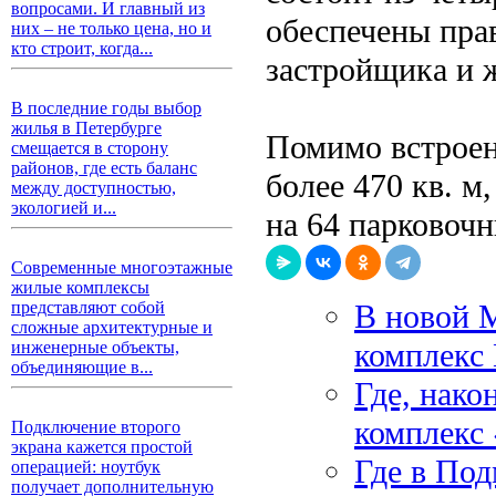
вопросами. И главный из
обеспечены пра
них – не только цена, но и
кто строит, когда...
застройщика и ж
В последние годы выбор
жилья в Петербурге
Помимо встрое
смещается в сторону
районов, где есть баланс
более 470 кв. м
между доступностью,
экологией и...
на 64 парковочн
Современные многоэтажные
жилые комплексы
В новой 
представляют собой
сложные архитектурные и
комплекс 
инженерные объекты,
объединяющие в...
Где, нако
комплекс
Подключение второго
экрана кажется простой
Где в Под
операцией: ноутбук
получает дополнительную