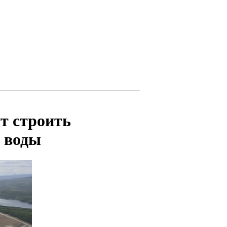
ут строить
 воды