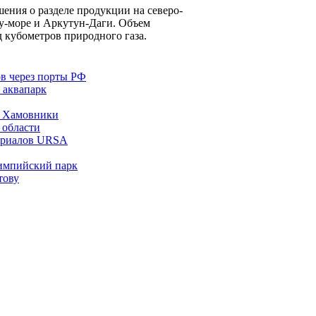
ения о разделе продукции на северо-
у-море и Аркутун-Даги. Объем
д кубометров природного газа.
ов через порты РФ
 аквапарк
е Хамовники
 области
териалов URSA
лимпийский парк
тову