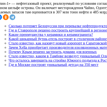
лин-1» — нефтегазовый проект, реализуемый по условиям соглаш
чном шельфе острова. Он включает месторождения Чайво, Одопт
каемых запасов там оценивается в 307 млн тонн нефти и 485 млр
Сколько потеряет Белоруссия при перевалке нефтепродукт
Где в Ставрополе решено построить крупнейший в регионе
Какие преимущества у керамики и керамогранита?
Какой шикарный бутик-отель построят в столичном район
Стало известно, как назовут новый аэропорт в Саратовской
Зачем Xella приобретает производителя изоляционных ма
Почему Крым решено застроить домами для военных
Стало известно, каким в Тамбове возведут уникальный О
Что осталось завершить на стройке Южного подъезда к Рос
Где в Москве построят уникальный детсад на 350 мест