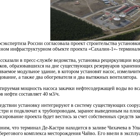
осэкспертиза России согласовала проект строительства установк
нном инфраструктурном объекте проекта «Сахалин-1»- терминале
ассказали в пресс-службе ведомства, установка рециркуляции во
дков, образовавшихся на дне существующих резервуаров хранения
иваемое модульное здание, в котором установят насос, измельчи
ование, а также два обогревателя и два вытяжных вентилятора.
тируемая мощность насоса закачки нефтесодержащей воды во в
в нефти составляет 40 м3/ч.
едствии установку интегрируют в систему существующих соору
стри и подключат к трубопроводам, заранее выведенным на площ
сирование проекта будет вестись за счет собственных средств з
ним, что терминал Де-Кастри находится в заливе Чихачева в Уль
 берегового комплекса месторождения Чайво. Его ввели в эксплуа