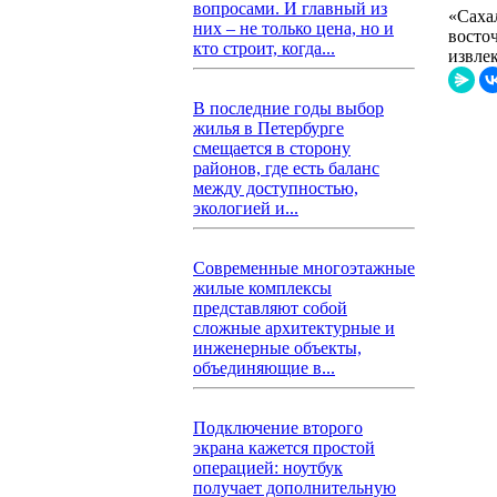
вопросами. И главный из
«Саха
них – не только цена, но и
восто
кто строит, когда...
извле
В последние годы выбор
жилья в Петербурге
смещается в сторону
районов, где есть баланс
между доступностью,
экологией и...
Современные многоэтажные
жилые комплексы
представляют собой
сложные архитектурные и
инженерные объекты,
объединяющие в...
Подключение второго
экрана кажется простой
операцией: ноутбук
получает дополнительную