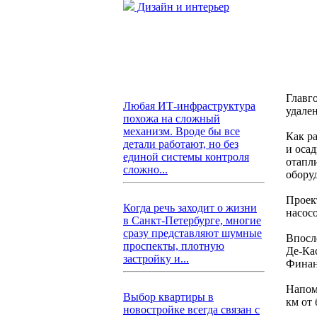
Дизайн и интерьер
Главг
Любая ИТ-инфраструктура
удале
похожа на сложный
механизм. Вроде бы все
Как р
детали работают, но без
и оса
единой системы контроля
отапл
сложно...
оборуд
Проек
Когда речь заходит о жизни
насосо
в Санкт-Петербурге, многие
сразу представляют шумные
Впосл
проспекты, плотную
Де-Ка
застройку и...
Финан
Напом
Выбор квартиры в
км от
новостройке всегда связан с