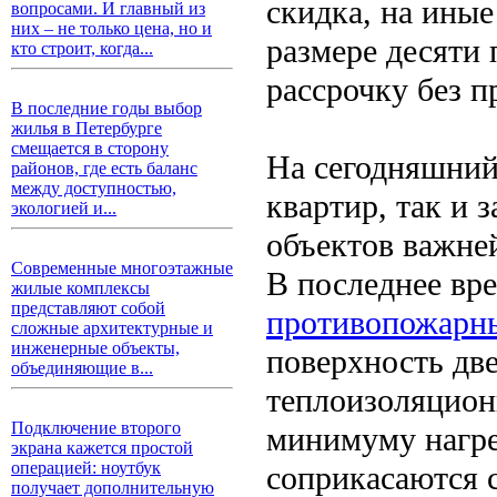
скидка, на иные
вопросами. И главный из
них – не только цена, но и
размере десяти
кто строит, когда...
рассрочку без п
В последние годы выбор
жилья в Петербурге
смещается в сторону
На сегодняшний
районов, где есть баланс
между доступностью,
квартир, так и
экологией и...
объектов важней
Современные многоэтажные
В последнее вр
жилые комплексы
представляют собой
противопожарн
сложные архитектурные и
инженерные объекты,
поверхность дв
объединяющие в...
теплоизоляцион
Подключение второго
минимуму нагре
экрана кажется простой
операцией: ноутбук
соприкасаются 
получает дополнительную