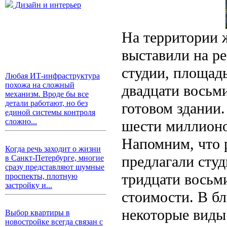
Дизайн и интерьер
На территории 
выставили на р
студии, площадь
Любая ИТ-инфраструктура
похожа на сложный
двадцати восьми
механизм. Вроде бы все
детали работают, но без
готовом здании.
единой системы контроля
сложно...
шести миллионо
Напомним, что 
Когда речь заходит о жизни
предлагали студ
в Санкт-Петербурге, многие
сразу представляют шумные
тридцати восьм
проспекты, плотную
застройку и...
стоимости. В бл
некоторые виды
Выбор квартиры в
новостройке всегда связан с