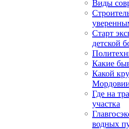
Виды сов
Строитель
уверенны
Старт экс
детской б
Политехни
Какие бы
Какой кр
Мордовии
Где на тр
участка
Главгосэк
водных пу