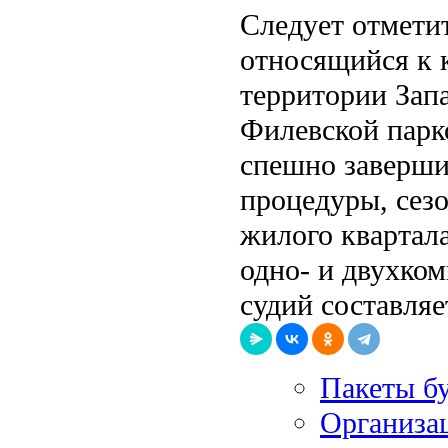
Следует отметит
относящийся к к
территории Запа
Филевской парк
спешно заверши
процедуры, сез
жилого квартала
одно- и двухко
судий составляе
Пакеты б
Организа