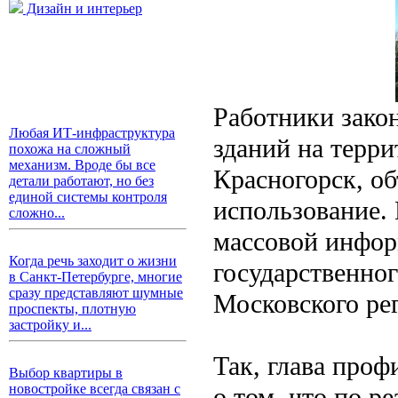
Дизайн и интерьер
Работники зако
Любая ИТ-инфраструктура
зданий на терри
похожа на сложный
механизм. Вроде бы все
Красногорск, об
детали работают, но без
единой системы контроля
использование.
сложно...
массовой инфор
Когда речь заходит о жизни
государственног
в Санкт-Петербурге, многие
сразу представляют шумные
Московского ре
проспекты, плотную
застройку и...
Так, глава проф
Выбор квартиры в
новостройке всегда связан с
о том, что по р