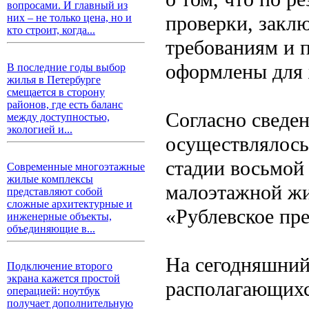
вопросами. И главный из
проверки, заклю
них – не только цена, но и
кто строит, когда...
требованиям и 
оформлены для 
В последние годы выбор
жилья в Петербурге
смещается в сторону
районов, где есть баланс
Согласно сведен
между доступностью,
экологией и...
осуществлялось
стадии восьмой 
Современные многоэтажные
жилые комплексы
малоэтажной жи
представляют собой
сложные архитектурные и
«Рублевское пр
инженерные объекты,
объединяющие в...
На сегодняшний
Подключение второго
экрана кажется простой
располагающихс
операцией: ноутбук
получает дополнительную