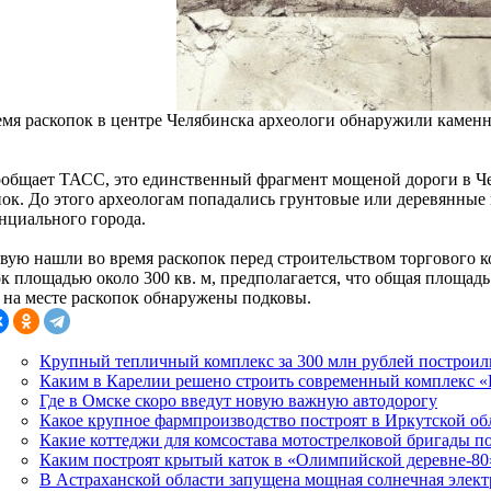
емя раскопок в центре Челябинска археологи обнаружили каме
ообщает ТАСС, это единственный фрагмент мощеной дороги в Че
пок. До этого археологам попадались грунтовые или деревянные
нциального города.
вую нашли во время раскопок перед строительством торгового к
к площадью около 300 кв. м, предполагается, что общая площадь 
 на месте раскопок обнаружены подковы.
Крупный тепличный комплекс за 300 млн рублей построи
Каким в Карелии решено строить современный комплекс 
Где в Омске скоро введут новую важную автодорогу
Какое крупное фармпроизводство построят в Иркутской об
Какие коттеджи для комсостава мотострелковой бригады п
Каким построят крытый каток в «Олимпийской деревне-80
В Астраханской области запущена мощная солнечная элек