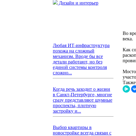
Дизайн и интерьер
Во вр
века.
Любая ИТ-инфраструктура
Как с
похожа на сложный
раско
механизм. Вроде бы все
прови
детали работают, но без
единой системы контроля
Мосто
сложно...
участо
Также
Когда речь заходит о жизни
в Санкт-Петербурге, многие
сразу представляют шумные
проспекты, плотную
застройку и...
Выбор квартиры в
новостройке всегда связан с