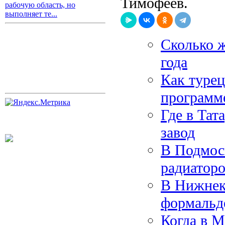
Тимофеев.
рабочую область, но
выполняет те...
Сколько ж
года
Как турец
программ
Где в Тат
завод
В Подмоск
радиатор
В Нижнека
формальд
Когда в М