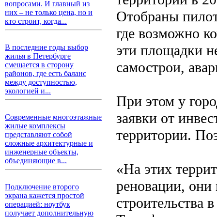
вопросами. И главный из
Отобраны пилот
них – не только цена, но и
кто строит, когда...
где возможно к
эти площадки н
В последние годы выбор
жилья в Петербурге
самострои, авар
смещается в сторону
районов, где есть баланс
между доступностью,
экологией и...
При этом у горо
заявки от инвес
Современные многоэтажные
жилые комплексы
территории. По
представляют собой
сложные архитектурные и
инженерные объекты,
объединяющие в...
«На этих терри
реновации, они
Подключение второго
экрана кажется простой
строительства 
операцией: ноутбук
получает дополнительную