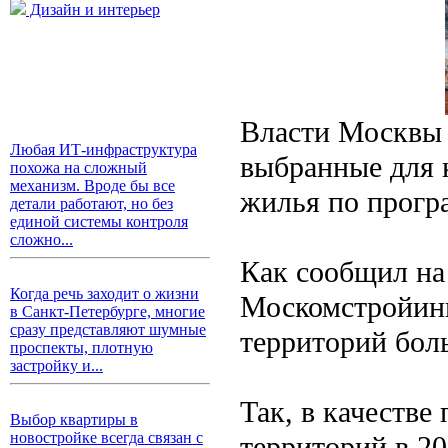
Дизайн и интерьер
Власти Москвы 
Любая ИТ-инфраструктура
выбранные для к
похожа на сложный
механизм. Вроде бы все
жилья по прогр
детали работают, но без
единой системы контроля
сложно...
Как сообщил на 
Когда речь заходит о жизни
Москомстройинв
в Санкт-Петербурге, многие
сразу представляют шумные
территорий бол
проспекты, плотную
застройку и...
Так, в качестве
Выбор квартиры в
новостройке всегда связан с
территорий в 2