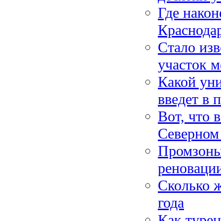
Где након
Краснода
Стало изв
участок м
Какой ун
введет в
Вот, что 
Северном
Промзоны
реноваци
Сколько ж
года
Как турец