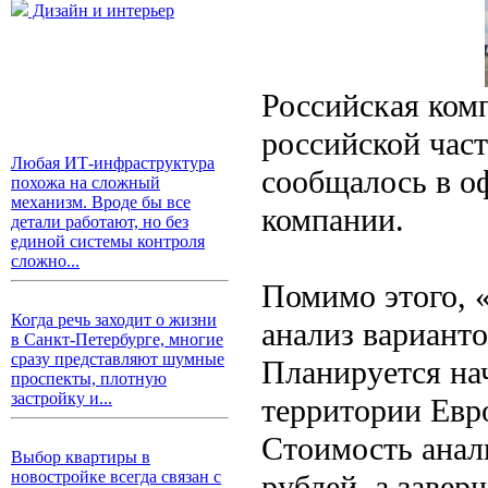
Дизайн и интерьер
Российская ком
российской част
Любая ИТ-инфраструктура
сообщалось в о
похожа на сложный
механизм. Вроде бы все
компании.
детали работают, но без
единой системы контроля
сложно...
Помимо этого, 
Когда речь заходит о жизни
анализ варианто
в Санкт-Петербурге, многие
сразу представляют шумные
Планируется на
проспекты, плотную
застройку и...
территории Евро
Стоимость анали
Выбор квартиры в
новостройке всегда связан с
рублей, а завер