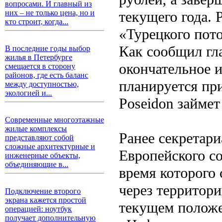
вопросами. И главный из
текущего года. 
них – не только цена, но и
кто строит, когда...
«Турецкого пото
Как сообщил гл
В последние годы выбор
жилья в Петербурге
окончательное 
смещается в сторону
районов, где есть баланс
планируется при
между доступностью,
экологией и...
Poseidon займет 
Современные многоэтажные
жилые комплексы
Ранее секретари
представляют собой
сложные архитектурные и
Европейского со
инженерные объекты,
объединяющие в...
время которого 
через территор
Подключение второго
экрана кажется простой
текущем положе
операцией: ноутбук
получает дополнительную