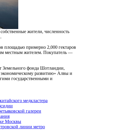
собственные жители, численность
.
ров площадью примерно 2,000 гектаров
ым местным жителем. Покупатель —
от Земельного фонда Шотландии,
и экономическому развитию» Алвы и
ругими государственными и
китайского медкластера
бсидии
етьяковской галереи
вания
оке Москвы
итровской линии метро