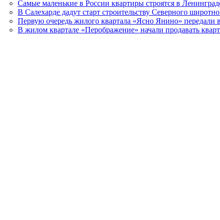
Самые маленькие в России квартиры строятся в Ленинград
В Салехарде дадут старт строительству Северного широтно
Первую очередь жилого квартала «Ясно Янино» передали 
В жилом квартале «Перображение» начали продавать квар