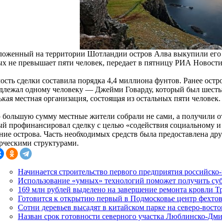
ложенный на территории Шотландии остров Алва выкупили его 
ых не превышает пяти человек, передает в пятницу РИА Новости
ость сделки составила порядка 4,4 миллиона фунтов. Ранее ост
длежал одному человеку — Джейми Говарду, который был шест
кая местная организация, состоящая из остальных пяти человек.
 большую сумму местные жители собрали не сами, а получили 
ый профинансировал сделку с целью «содействия социальному 
ение острова. Часть необходимых средств была предоставлена д
рческими структурами.
Начинается строительство первого предприятия российско-
Использование «умных» технологий поможет получить су
169 млн рублей выделено на завершение ремонта кровли Тр
Готовится к открытию первый в Подмосковье центр фехто
Сотни деревьев высадят в китайском парке на северо-вост
Назван срок готовности северного участка Люблинско-Дм