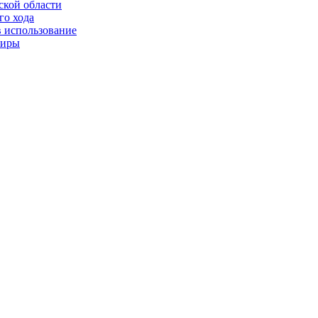
ской области
го хода
в использование
тиры