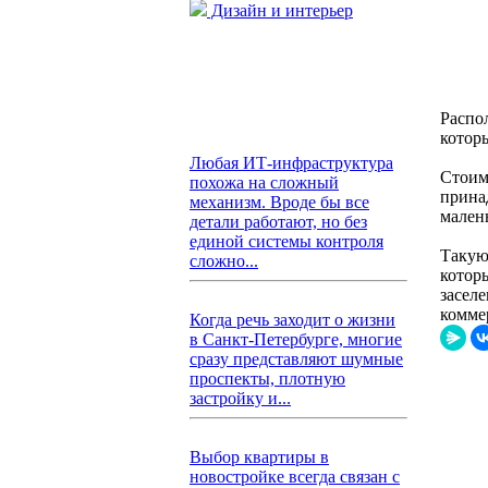
Дизайн и интерьер
Распо
котор
Любая ИТ-инфраструктура
Стоим
похожа на сложный
прина
механизм. Вроде бы все
малень
детали работают, но без
единой системы контроля
Такую
сложно...
котор
засел
комме
Когда речь заходит о жизни
в Санкт-Петербурге, многие
сразу представляют шумные
проспекты, плотную
застройку и...
Выбор квартиры в
новостройке всегда связан с