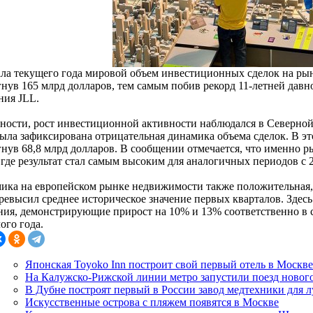
ала текущего года мировой объем инвестиционных сделок на ры
гнув 165 млрд долларов, тем самым побив рекорд 11-летней давн
ния JLL.
тности, рост инвестиционной активности наблюдался в Северно
была зафиксирована отрицательная динамика объема сделок. В эт
гнув 68,8 млрд долларов. В сообщении отмечается, что именно
 где результат стал самым высоким для аналогичных периодов с 2
ика на европейском рынке недвижимости также положительная,
ревысил среднее историческое значение первых кварталов. Здес
ния, демонстрирующие прирост на 10% и 13% соответственно в
ого года.
Японская Toyoko Inn построит свой первый отель в Москве
На Калужско-Рижской линии метро запустили поезд новог
В Дубне построят первый в России завод медтехники для 
Искусственные острова с пляжем появятся в Москве