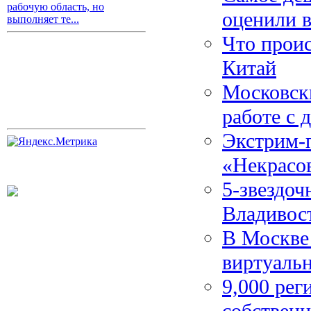
рабочую область, но
оценили в
выполняет те...
Что проис
Китай
Московск
работе с 
Экстрим-п
«Некрасо
5-звездо
Владивос
В Москве 
виртуаль
9,000 рег
собственн