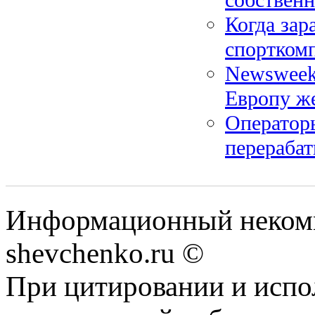
Когда зар
спортком
Newsweek
Европу ж
Операторы
перераба
Информационный некомм
shevchenko.ru ©
При цитировании и испо