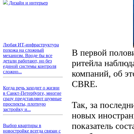
Дизайн и интерьер
Любая ИТ-инфраструктура
В первой полов
похожа на сложный
механизм. Вроде бы все
ритейла наблюд
детали работают, но без
единой системы контроля
компаний, об эт
сложно...
CBRE.
Когда речь заходит о жизни
в Санкт-Петербурге, многие
сразу представляют шумные
Так, за послед
проспекты, плотную
застройку и...
новых иностранн
показатель сост
Выбор квартиры в
новостройке всегда связан с