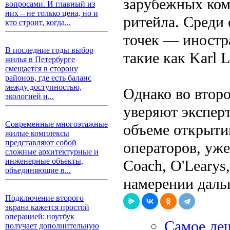
зарубежных ком
вопросами. И главный из
них – не только цена, но и
ритейла. Среди
кто строит, когда...
точек — иностр
В последние годы выбор
такие как Karl L
жилья в Петербурге
смещается в сторону
районов, где есть баланс
между доступностью,
Однако во второ
экологией и...
уверяют экспер
Современные многоэтажные
объеме открытий
жилые комплексы
представляют собой
операторов, уж
сложные архитектурные и
инженерные объекты,
Coach, О'Learys
объединяющие в...
намерении даль
Подключение второго
экрана кажется простой
операцией: ноутбук
Самое де
получает дополнительную