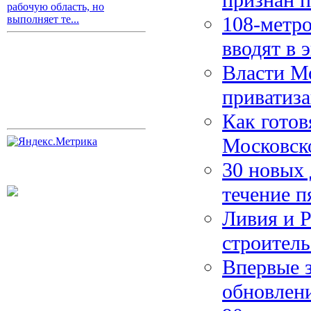
рабочую область, но
108-метр
выполняет те...
вводят в 
Власти М
приватиз
Как готов
Московск
30 новых 
течение п
Ливия и Р
строитель
Впервые з
обновлен