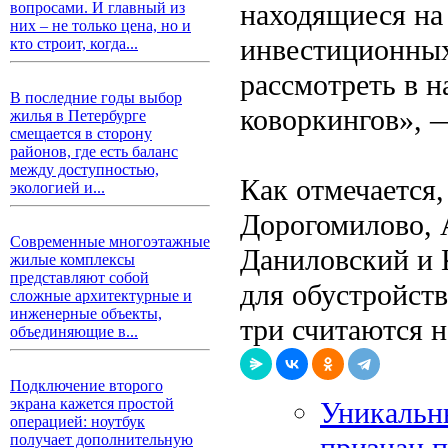
находящиеся на
вопросами. И главный из
них – не только цена, но и
инвестиционных
кто строит, когда...
рассмотреть в 
В последние годы выбор
коворкингов», 
жилья в Петербурге
смещается в сторону
районов, где есть баланс
между доступностью,
Как отмечается
экологией и...
Дорогомилово, 
Современные многоэтажные
Даниловский и 
жилые комплексы
представляют собой
для обустройств
сложные архитектурные и
инженерные объекты,
три считаются 
объединяющие в...
Подключение второго
экрана кажется простой
Уникальн
операцией: ноутбук
признан 
получает дополнительную