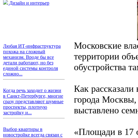
Дизайн и интерьер
Московские вла
Любая ИТ-инфраструктура
похожа на сложный
территории объ
механизм. Вроде бы все
детали работают, но без
обустройства та
единой системы контроля
сложно...
Как рассказали 
Когда речь заходит о жизни
в Санкт-Петербурге, многие
города Москвы,
сразу представляют шумные
проспекты, плотную
выставлено семн
застройку и...
«Площади в 17 
Выбор квартиры в
новостройке всегда связан с