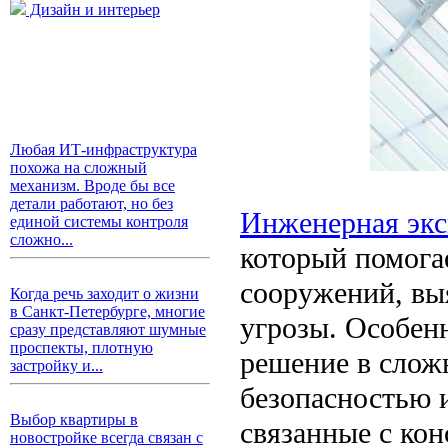
Дизайн и интерьер
Любая ИТ-инфраструктура
похожа на сложный
механизм. Вроде бы все
детали работают, но без
Инженерная экс
единой системы контроля
сложно...
который помогае
сооружений, вы
Когда речь заходит о жизни
в Санкт-Петербурге, многие
угрозы. Особенн
сразу представляют шумные
проспекты, плотную
решение в слож
застройку и...
безопасностью 
Выбор квартиры в
связанные с ко
новостройке всегда связан с