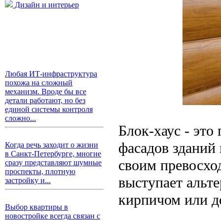
Дизайн и интерьер
Любая ИТ-инфраструктура
похожа на сложный
механизм. Вроде бы все
детали работают, но без
единой системы контроля
сложно...
Блок-хаус - это
фасадов зданий 
Когда речь заходит о жизни
в Санкт-Петербурге, многие
своим превосхо
сразу представляют шумные
проспекты, плотную
выступает альт
застройку и...
кирпичом или д
Выбор квартиры в
новостройке всегда связан с