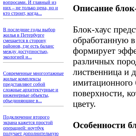
вопросами. И главный из
Описание блок
них – не только цена, но и
кто строит, когда...
Блок-хаус предс
В последние годы выбор
жилья в Петербурге
обработанную в 
смещается в сторону
районов, где есть баланс
формирует эффе
между доступностью,
экологией и...
различных пород
лиственница и д
Современные многоэтажные
жилые комплексы
имитационного 
представляют собой
сложные архитектурные и
поверхности, ко
инженерные объекты,
объединяющие в...
цвету.
Подключение второго
Особенности бл
экрана кажется простой
операцией: ноутбук
получает дополнительную