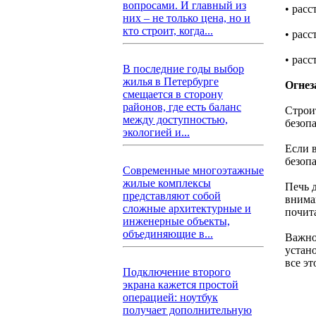
вопросами. И главный из
• расс
них – не только цена, но и
кто строит, когда...
• расс
• расс
В последние годы выбор
жилья в Петербурге
Огнез
смещается в сторону
районов, где есть баланс
Строи
между доступностью,
безоп
экологией и...
Если 
безопа
Современные многоэтажные
жилые комплексы
Печь 
представляют собой
внима
сложные архитектурные и
почит
инженерные объекты,
объединяющие в...
Важно
устан
все э
Подключение второго
экрана кажется простой
операцией: ноутбук
получает дополнительную