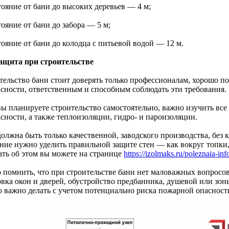
тояние от бани до высоких деревьев — 4 м;
тояние от бани до забора — 5 м;
тояние от бани до колодца с питьевой водой — 12 м.
ащита при строительстве
тельство бани стоит доверять только профессионалам, хорошо 
асности, ответственным и способным соблюдать эти требования.
вы планируете строительство самостоятельно, важно изучить вс
сности, а также теплоизоляции, гидро- и пароизоляции.
должна быть только качественной, заводского производства, без
ние нужно уделить правильной защите стен — как вокруг топки, 
ать об этом вы можете на странице
https://izolmaks.ru/poleznaia-inf
 помнить, что при строительстве бани нет маловажных вопросо
овка окон и дверей, обустройство предбанника, душевой или зон
то важно делать с учетом потенциально риска пожарной опасност