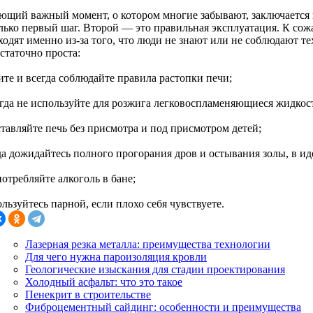
ющий важный момент, о котором многие забывают, заключается 
олько первый шаг. Второй — это правильная эксплуатация. К со
ходят именно из-за того, что люди не знают или не соблюдают т
статочно проста:
ите и всегда соблюдайте правила растопки печи;
огда не используйте для розжига легковоспламеняющиеся жидкост
ставляйте печь без присмотра и под присмотром детей;
гда дожидайтесь полного прогорания дров и остывания золы, в и
потребляйте алкоголь в бане;
ользуйтесь парной, если плохо себя чувствуете.
Лазерная резка металла: преимущества технологии
Для чего нужна пароизоляция кровли
Геологические изыскания для стадии проектирования
Холодный асфальт: что это такое
Пенекрит в строительстве
Фиброцементный сайдинг: особенности и преимущества