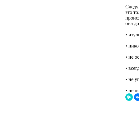
Следу
это т
проис
она до
• изуч
• ник
• не о
• все
• не у
• не п