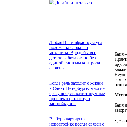
Дизайн и интерьер
Любая ИТ-инфраструктура
похожа на сложный
механизм. Вроде бы все
Баня 
детали работают, но без
Практ
единой системы контроля
други
сложно...
влажн
Неуди
самых
Когда речь заходит о жизни
основ
в Санкт-Петербурге, многие
сразу представляют шумные
Место
проспекты, плотную
застройку и...
Баня 
выбрат
Выбор квартиры в
• расс
новостройке всегда связан с