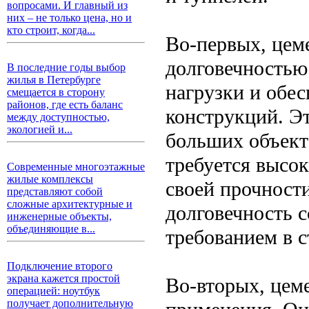
вопросами. И главный из
них – не только цена, но и
кто строит, когда...
Во-первых, цем
долговечностью
В последние годы выбор
жилья в Петербурге
нагрузки и обес
смещается в сторону
районов, где есть баланс
конструкций. Э
между доступностью,
экологией и...
больших объекто
требуется высок
Современные многоэтажные
жилые комплексы
своей прочности
представляют собой
сложные архитектурные и
долговечность 
инженерные объекты,
объединяющие в...
требованием в с
Подключение второго
экрана кажется простой
Во-вторых, цем
операцией: ноутбук
получает дополнительную