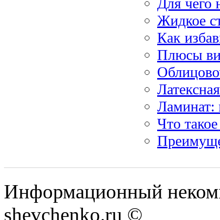
Для чего 
Жидкое с
Как избав
Плюсы ви
Облицово
Латексная
Ламинат:
Что такое
Преимуще
Информационный некомм
shevchenko.ru ©