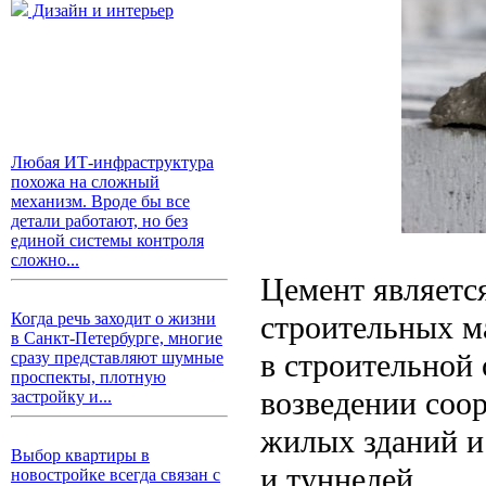
Дизайн и интерьер
Любая ИТ-инфраструктура
похожа на сложный
механизм. Вроде бы все
детали работают, но без
единой системы контроля
сложно...
Цемент являетс
строительных м
Когда речь заходит о жизни
в Санкт-Петербурге, многие
в строительной
сразу представляют шумные
проспекты, плотную
возведении соор
застройку и...
жилых зданий и
Выбор квартиры в
и туннелей.
новостройке всегда связан с