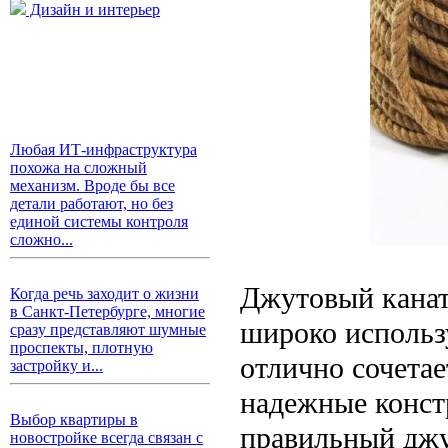
Дизайн и интерьер
Любая ИТ-инфраструктура
похожа на сложный
механизм. Вроде бы все
детали работают, но без
единой системы контроля
сложно...
Джутовый канат
Когда речь заходит о жизни
в Санкт-Петербурге, многие
широко использу
сразу представляют шумные
проспекты, плотную
отлично сочетае
застройку и...
надежные конст
Выбор квартиры в
правильный джу
новостройке всегда связан с