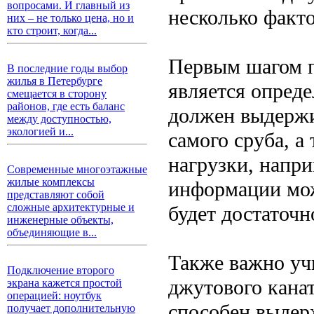
вопросами. И главный из
несколько факто
них – не только цена, но и
кто строит, когда...
Первым шагом п
В последние годы выбор
жилья в Петербурге
является опред
смещается в сторону
районов, где есть баланс
должен выдержи
между доступностью,
экологией и...
самого сруба, 
нагрузки, напри
Современные многоэтажные
жилые комплексы
информации мож
представляют собой
сложные архитектурные и
будет достаточн
инженерные объекты,
объединяющие в...
Также важно уч
Подключение второго
джутового кана
экрана кажется простой
операцией: ноутбук
способен выдер
получает дополнительную