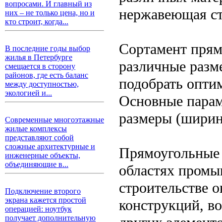
вопросами. И главный из
нержавеющая ст
них – не только цена, но и
кто строит, когда...
Сортамент прям
В последние годы выбор
жилья в Петербурге
различные разм
смещается в сторону
районов, где есть баланс
подобрать опти
между доступностью,
экологией и...
Основные парам
размеры (ширина
Современные многоэтажные
жилые комплексы
представляют собой
сложные архитектурные и
Прямоугольные 
инженерные объекты,
объединяющие в...
областях промы
строительстве 
Подключение второго
экрана кажется простой
конструкций, во
операцией: ноутбук
получает дополнительную