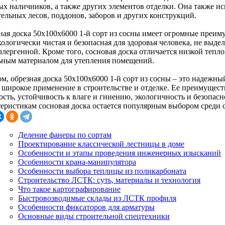
ых наличников, а также других элементов отделки. Она также ис
тельных лесов, поддонов, заборов и других конструкций.
ная доска 50х100х6000 1-й сорт из сосны имеет огромные преим
ологически чистая и безопасная для здоровья человека, не выде
лергенной. Кроме того, сосновая доска отличается низкой тепло
ьным материалом для утепления помещений.
ом, обрезная доска 50х100х6000 1-й сорт из сосны – это надежн
 широкое применение в строительстве и отделке. Ее преимуществ
сть, устойчивость к влаге и гниению, экологичность и безопасн
теристикам сосновая доска остается популярным выбором среди 
Деление фанеры по сортам
Проектирование классической лестницы в доме
Особенности и этапы проведения инженерных изысканий
Особенности крана-манипулятора
Особенности выбора теплицы из поликарбоната
Строительство ЛСТК: суть, материалы и технология
Что такое картографирование
Быстровозводимые склады из ЛСТК профиля
Особенности фиксаторов для арматуры
Основные виды строительной спецтехники