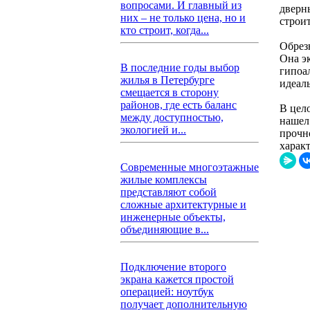
вопросами. И главный из
дверн
них – не только цена, но и
строи
кто строит, когда...
Обрез
Она эк
В последние годы выбор
гипоал
жилья в Петербурге
идеал
смещается в сторону
районов, где есть баланс
В цел
между доступностью,
нашел
экологией и...
прочно
харак
Современные многоэтажные
жилые комплексы
представляют собой
сложные архитектурные и
инженерные объекты,
объединяющие в...
Подключение второго
экрана кажется простой
операцией: ноутбук
получает дополнительную