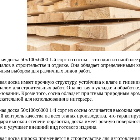
ная доска 50х100х6000 1-й сорт из сосны – это один из наиболе
иалов в строительстве и отделке. Она обладает определенными х
ьным выбором для различных видов работ.
вая доска имеет прочную структуру, устойчива к влаге и гниени
алом для строительных работ. Она легкая в укладке и обработке,
ьзовании. Кроме того, сосна обладает приятным природным арома
екательной для использования в интерьере.
ная доска 50х100х6000 1-й сорт из сосны отличается высоким ка
й контроль качества на всех этапах производства, что гарантиру
аря высокой степени обработки, доска имеет ровную поверхность
ж и улучшает внешний вид готового изделия.
вая доска широко применяется в строительстве для изготовления