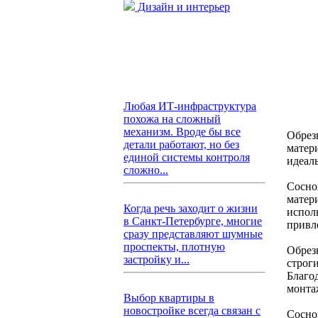
Дизайн и интерьер
Любая ИТ-инфраструктура
похожа на сложный
механизм. Вроде бы все
Обрез
детали работают, но без
матер
единой системы контроля
идеал
сложно...
Сосно
матери
Когда речь заходит о жизни
испол
в Санкт-Петербурге, многие
привл
сразу представляют шумные
проспекты, плотную
Обрез
застройку и...
строги
Благод
монта
Выбор квартиры в
новостройке всегда связан с
Сосно