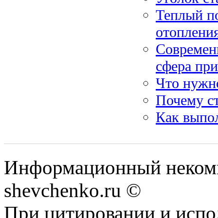
Теплый по
отоплени
Современ
сфера пр
Что нужн
Почему с
Как выпо
Информационный некомм
shevchenko.ru ©
При цитировании и испо