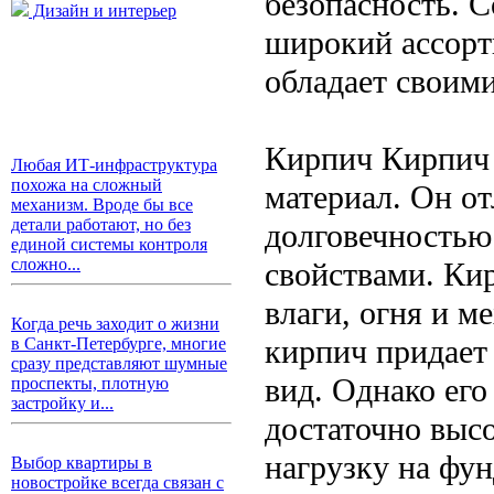
безопасность. 
Дизайн и интерьер
широкий ассорт
обладает своим
Кирпич Кирпич 
Любая ИТ-инфраструктура
похожа на сложный
материал. Он о
механизм. Вроде бы все
детали работают, но без
долговечность
единой системы контроля
сложно...
свойствами. Ки
влаги, огня и м
Когда речь заходит о жизни
кирпич придает
в Санкт-Петербурге, многие
сразу представляют шумные
вид. Однако ег
проспекты, плотную
застройку и...
достаточно высо
нагрузку на фун
Выбор квартиры в
новостройке всегда связан с