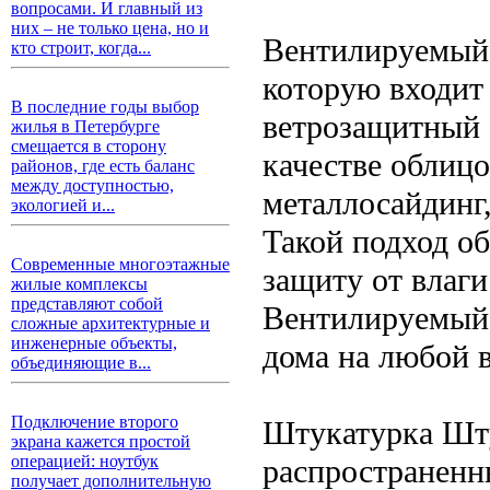
вопросами. И главный из
них – не только цена, но и
Вентилируемый 
кто строит, когда...
которую входит
В последние годы выбор
ветрозащитный 
жилья в Петербурге
смещается в сторону
качестве облиц
районов, где есть баланс
между доступностью,
металлосайдинг
экологией и...
Такой подход о
Современные многоэтажные
защиту от влаги
жилые комплексы
представляют собой
Вентилируемый 
сложные архитектурные и
инженерные объекты,
дома на любой в
объединяющие в...
Подключение второго
Штукатурка Шт
экрана кажется простой
операцией: ноутбук
распространенн
получает дополнительную