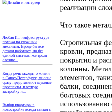
Дизайн и интерьер
реализации сло
Что такое мета
Любая ИТ-инфраструктура
Стропильная фе
похожа на сложный
механизм. Вроде бы все
кровли, предна
детали работают, но без
единой системы контроля
покрытия и рас
сложно...
колонны. Метал
Когда речь заходит о жизни
элементов, таки
в Санкт-Петербурге, многие
сразу представляют шумные
балки, соедине
проспекты, плотную
застройку и...
болтовых соеди
использованию 
Выбор квартиры в
новостройке всегда связан с