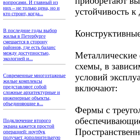
приобретают вы
вопросами. И главный из
них – не только цена, но и
устойчивость к
кто строит, когда...
В последние годы выбор
Конструктивные
жилья в Петербурге
смещается в сторону
районов, где есть баланс
Металлические 
между доступностью,
экологией и...
схемы, в завис
условий эксплу
Современные многоэтажные
жилые комплексы
включают:
представляют собой
сложные архитектурные и
инженерные объекты,
объединяющие в...
Фермы с треуго
обеспечивающие
Подключение второго
экрана кажется простой
Пространствен
операцией: ноутбук
получает дополнительную