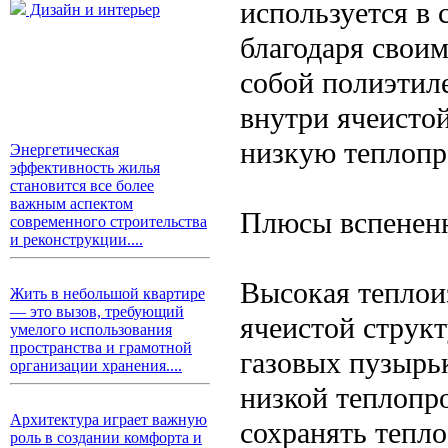
используется в
Дизайн и интерьер
благодаря свои
собой полиэтил
внутри ячеистой
низкую теплопро
Энергетическая
эффективность жилья
становится все более
важным аспектом
Плюсы вспененн
современного строительства
и реконструкции....
Высокая теплои
Жить в небольшой квартире
— это вызов, требующий
ячеистой струк
умелого использования
пространства и грамотной
газовых пузырь
организации хранения....
низкой теплопр
Архитектура играет важную
сохранять тепло
роль в создании комфорта и