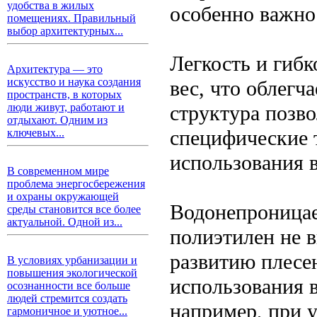
удобства в жилых
особенно важно 
помещениях. Правильный
выбор архитектурных...
Легкость и гиб
Архитектура — это
искусство и наука создания
вес, что облегч
пространств, в которых
структура позво
люди живут, работают и
отдыхают. Одним из
специфические т
ключевых...
использования 
В современном мире
проблема энергосбережения
и охраны окружающей
Водонепроницае
среды становится все более
актуальной. Одной из...
полиэтилен не в
развитию плесен
В условиях урбанизации и
повышения экологической
использования 
осознанности все больше
людей стремится создать
например, при 
гармоничное и уютное...