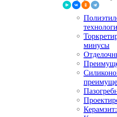
Полиэтил
технологи
Торкрети
минусы
Отделочны
Преимуще
Силиконо
преимуще
Пазогреб
Проектир
Керамзит: