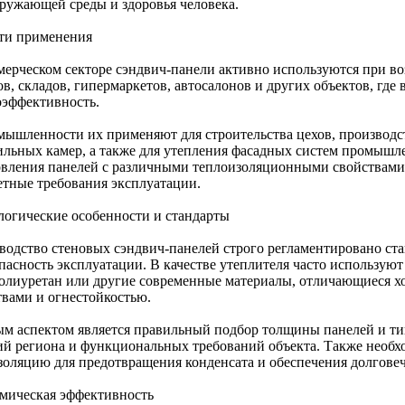
кружающей среды и здоровья человека.
ти применения
мерческом секторе сэндвич-панели активно используются при в
в, складов, гипермаркетов, автосалонов и других объектов, где
оэффективность.
мышленности их применяют для строительства цехов, производс
ильных камер, а также для утепления фасадных систем промышл
овления панелей с различными теплоизоляционными свойствами 
етные требования эксплуатации.
логические особенности и стандарты
водство стеновых сэндвич-панелей строго регламентировано стан
опасность эксплуатации. В качестве утеплителя часто использую
олиуретан или другие современные материалы, отличающиеся 
твами и огнестойкостью.
м аспектом является правильный подбор толщины панелей и тип
ий региона и функциональных требований объекта. Также необ
золяцию для предотвращения конденсата и обеспечения долгове
мическая эффективность