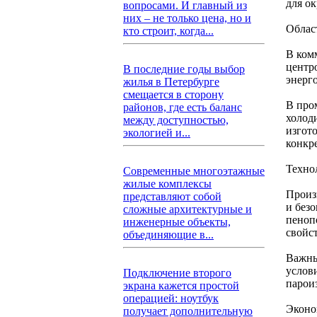
для о
вопросами. И главный из
них – не только цена, но и
Облас
кто строит, когда...
В ком
центро
В последние годы выбор
энерг
жилья в Петербурге
смещается в сторону
В про
районов, где есть баланс
холод
между доступностью,
изгот
экологией и...
конкр
Техно
Современные многоэтажные
жилые комплексы
Произ
представляют собой
и без
сложные архитектурные и
пеноп
инженерные объекты,
свойс
объединяющие в...
Важны
услов
Подключение второго
парои
экрана кажется простой
операцией: ноутбук
Эконо
получает дополнительную