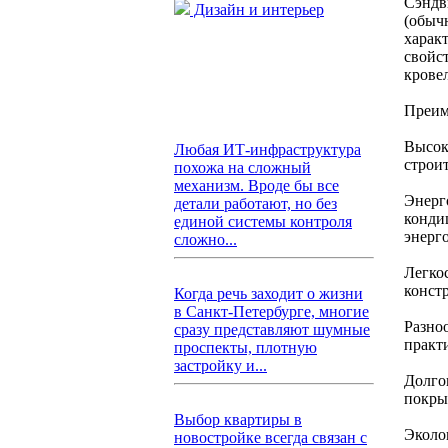
Сэндв
Дизайн и интерьер
(обыч
харак
свойс
крове
Преим
Высока
Любая ИТ-инфраструктура
строи
похожа на сложный
механизм. Вроде бы все
Энерг
детали работают, но без
конди
единой системы контроля
энерг
сложно...
Легко
конст
Когда речь заходит о жизни
в Санкт-Петербурге, многие
Разноо
сразу представляют шумные
практ
проспекты, плотную
застройку и...
Долго
покры
Выбор квартиры в
Эколо
новостройке всегда связан с