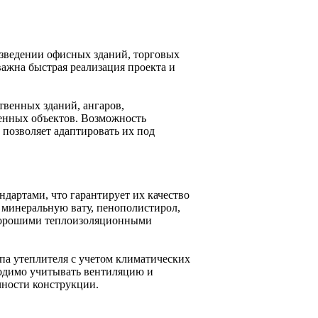
озведении офисных зданий, торговых
 важна быстрая реализация проекта и
твенных зданий, ангаров,
енных объектов. Возможность
позволяет адаптировать их под
дартами, что гарантирует их качество
т минеральную вату, пенополистирол,
хорошими теплоизоляционными
а утеплителя с учетом климатических
ходимо учитывать вентиляцию и
чности конструкции.