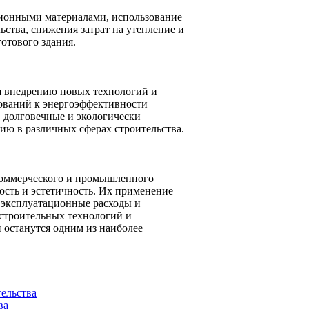
ционными материалами, использование
ьства, снижения затрат на утепление и
отового здания.
я внедрению новых технологий и
ований к энергоэффективности
, долговечные и экологически
ию в различных сферах строительства.
коммерческого и промышленного
ность и эстетичность. Их применение
ь эксплуатационные расходы и
 строительных технологий и
 останутся одним из наиболее
тельства
ва