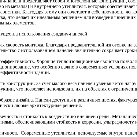
ич-панели представляют собой многослойные конструкции, сост
но из металла) и внутреннего утеплителя, который обеспечивае
теристики. Благодаря этому они сочетают в себе прочность, лег
тва, что делает их идеальным решением для возведения внешних 
льных элементов.
ущества использования сэндвич-панелей
я скорость монтажа. Благодаря предварительной изготовке на за
тельство с использованием панелей значительно сокращает сроки
оэффективность. Хорошие теплоизоляционные свойства позволяю
ционирование, что особенно важно в современных условиях по
оэффективности зданий.
сть конструкции. За счет малого веса панелей уменьшается нагр
рукции, что позволяет использовать их на объектах с ограниче
бразие дизайна. Панели доступны в различных цветах, фактурах 
ически любые архитектурные решения.
вечность и стойкость к воздействию внешней среды. Металлич
тиями, обеспечивающими стойкость к коррозии, ультрафиолету 
гичность. Современные утеплители, используемые внутри панел