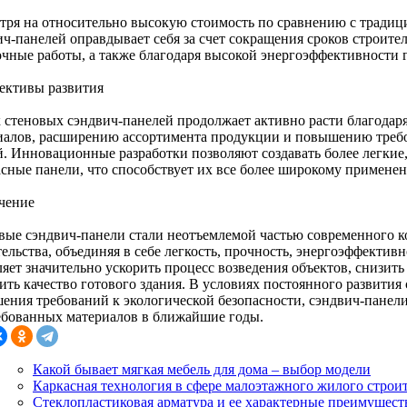
тря на относительно высокую стоимость по сравнению с тради
ч-панелей оправдывает себя за счет сокращения сроков строител
очные работы, а также благодаря высокой энергоэффективности г
ективы развития
 стеновых сэндвич-панелей продолжает активно расти благодар
иалов, расширению ассортимента продукции и повышению треб
й. Инновационные разработки позволяют создавать более легкие
асные панели, что способствует их все более широкому применен
чение
вые сэндвич-панели стали неотъемлемой частью современного 
ельства, объединяя в себе легкость, прочность, энергоэффектив
ляет значительно ускорить процесс возведения объектов, снизит
ить качество готового здания. В условиях постоянного развития
ения требований к экологической безопасности, сэндвич-панели
ебованных материалов в ближайшие годы.
Какой бывает мягкая мебель для дома – выбор модели
Каркасная технология в сфере малоэтажного жилого строи
Стеклопластиковая арматура и ее характерные преимущест