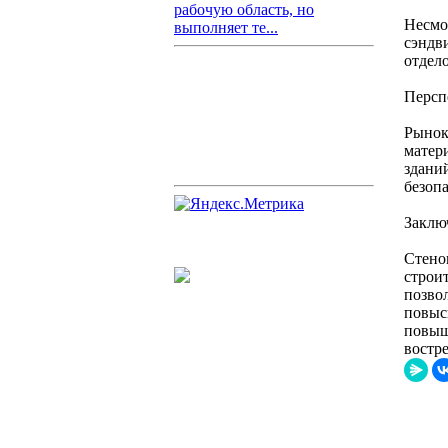
рабочую область, но
Несмо
выполняет те...
сэндви
отдел
Персп
Рынок
матер
здани
безоп
Заклю
Стено
строит
позво
повыс
повыш
востр