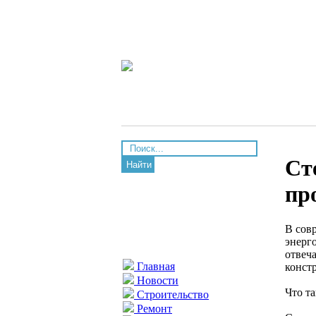
Ст
Найти
пр
В сов
энерг
отвеч
Главная
конст
Новости
Что т
Строительство
Ремонт