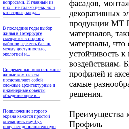
фасадов, монта
вопросами. И главный из
них – не только цена, но и
декоративных э
кто строит, когда...
продукции МТ 
В последние годы выбор
материалов, та
жилья в Петербурге
смещается в сторону
материалы, что 
районов, где есть баланс
между доступностью,
устойчивость к
экологией и...
воздействиям. 
Современные многоэтажные
профилей и аксе
жилые комплексы
представляют собой
самые разнообр
сложные архитектурные и
инженерные объекты,
решения.
объединяющие в...
Подключение второго
Преимущества к
экрана кажется простой
операцией: ноутбук
Профиль
получает дополнительную