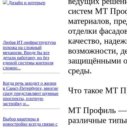
ведущих решени
Дизайн и интерьер
систем МТ Про
материалов, пр
отделки фасадов
качество, наде
Любая ИТ-инфраструктура
похожа на сложный
возможности, д
механизм. Вроде бы все
детали работают, но без
защищёнными о
единой системы контроля
сложно...
среды.
Когда речь заходит о жизни
Что такое МТ 
в Санкт-Петербурге, многие
сразу представляют шумные
проспекты, плотную
застройку и...
МТ Профиль — э
различные типы
Выбор квартиры в
новостройке всегда связан с