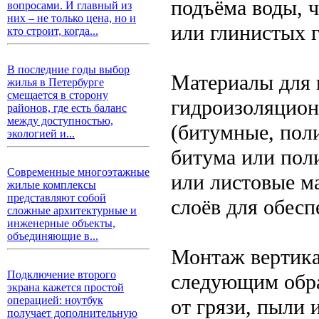
подъёма воды, 
вопросами. И главный из
них – не только цена, но и
или глинистых г
кто строит, когда...
В последние годы выбор
Материалы для 
жилья в Петербурге
смещается в сторону
гидроизоляцион
районов, где есть баланс
между доступностью,
(битумные, поли
экологией и...
битума или пол
Современные многоэтажные
или листовые м
жилые комплексы
представляют собой
слоёв для обесп
сложные архитектурные и
инженерные объекты,
объединяющие в...
Монтаж вертика
Подключение второго
следующим обра
экрана кажется простой
операцией: ноутбук
от грязи, пыли 
получает дополнительную