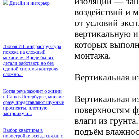
изоляции — защ
Дизайн и интерьер
воздействий и 
от условий экс
вертикальную и
которых выполн
Любая ИТ-инфраструктура
похожа на сложный
монтажа.
механизм. Вроде бы все
детали работают, но без
единой системы контроля
сложно...
Вертикальная и
Когда речь заходит о жизни
Вертикальная и
в Санкт-Петербурге, многие
сразу представляют шумные
поверхностям ф
проспекты, плотную
застройку и...
влаги из грунта
подъём влажнос
Выбор квартиры в
новостройке всегда связан с