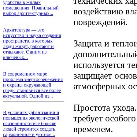
технических ха
удобства в жилых
помещениях. Правильный
воздействию вл
выбор архитектурных...
повреждений.
Архитектура — это
искусство и наука создания
Защита и тепло
пространств, в которых
люди живут, работают и
дополнительный
отдыхают. Одним из
ключевых...
используется т
защищает основ
В современном мире
проблема энергосбережения
атмосферных ос
и охраны окружающей
среды становится все более
актуальной. Одной из...
Простота ухода.
В условиях урбанизации и
требует особого
повышения экологической
осознанности все больше
временем.
людей стремится создать
гармоничное и уютное...