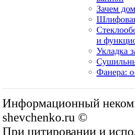
Зачем дом
Шлифован
Стеклообо
и функци
Укладка з
Сушильны
Фанера: о
Информационный некомм
shevchenko.ru ©
При цитировании и испо