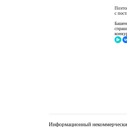
Поэтом
с пост
Башенн
спраш
конкур
Информационный некоммерческий 