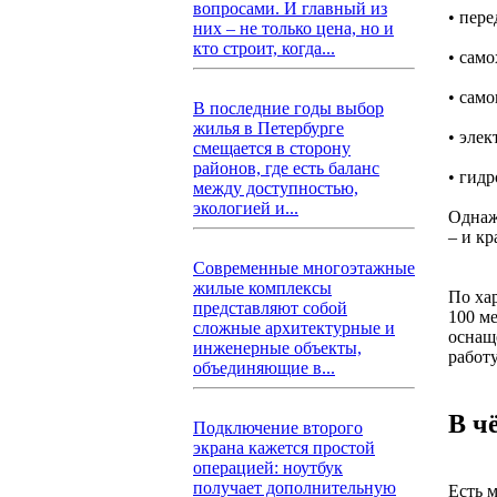
вопросами. И главный из
• пер
них – не только цена, но и
кто строит, когда...
• сам
• само
В последние годы выбор
жилья в Петербурге
• элек
смещается в сторону
районов, где есть баланс
• гид
между доступностью,
экологией и...
Однаж
– и кр
Современные многоэтажные
жилые комплексы
По ха
представляют собой
100 м
сложные архитектурные и
оснащ
инженерные объекты,
работу
объединяющие в...
В ч
Подключение второго
экрана кажется простой
операцией: ноутбук
получает дополнительную
Есть 