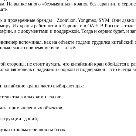
ям. На рынке много «безымянных» кранов без гарантии и сервис
ать.
ть и проверенные бренды – Zoomlion, Yongmao, SYM. Они давно 
миру. Их краны работают и в Европе, и в ОАЭ. В России – тоже.
афии, а с документами и поддержкой. Тогда и сервис будет, и за
инженер вспоминал, как на объекте годами трудился китайский 
Только масло вовремя меняли – и всё.
ой стороны, не стоит думать, что китайский кран обойдётся в ра
 Хорошая модель с надёжной сборкой и поддержкой – это всегда в
и, китайские краны часто выбирают для:
оительства жилых комплексов;
тажа промышленных объектов;
онструкции зданий;
рузки стройматериалов на базах.