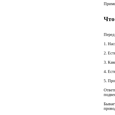
Приме
Что
Перед 
1. На
2. Ес
3. Как
4. Ест
5. Пр
Ответ
подвес
Бывает
прово