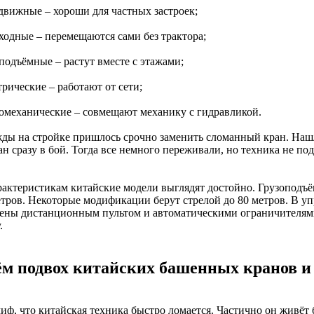
едвижные – хороши для частных застроек;
оходные – перемещаются сами без трактора;
подъёмные – растут вместе с этажами;
трические – работают от сети;
ромеханические – совмещают механику с гидравликой.
ды на стройке пришлось срочно заменить сломанный кран. Нашл
ан сразу в бой. Тогда все немного переживали, но техника не под
рактеристикам китайские модели выглядят достойно. Грузоподъём
етров. Некоторые модификации берут стрелой до 80 метров. В уп
ены дистанционным пультом и автоматическими ограничителями
.
ём подвох китайских башенных кранов и 
миф, что китайская техника быстро ломается. Частично он живёт