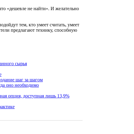
 что «дешевле не найти». И желательно
одойдут тем, кто умеет считать, умеет
ители предлагают технику, способную
анного сырья
е
здание шаг за шагом
гда оно необходимо
ная опция, доступная лишь 13,9%
рактике