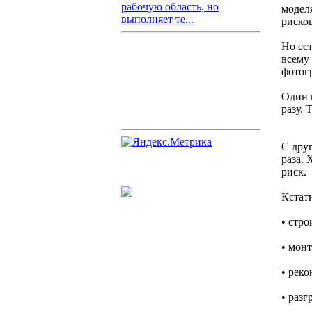
рабочую область, но
модел
выполняет те...
рисков
Но ес
всему 
фотогр
Один 
разу. 
С друг
раза.
риск.
Кстат
• стр
• мон
• рек
• разг