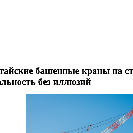
тайские башенные краны на с
альность без иллюзий