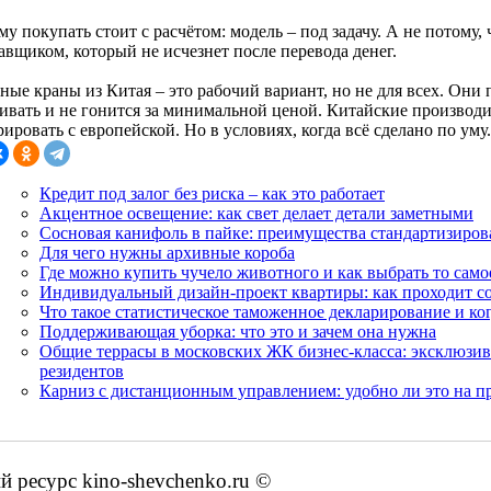
у покупать стоит с расчётом: модель – под задачу. А не потому,
авщиком, который не исчезнет после перевода денег.
ые краны из Китая – это рабочий вариант, но не для всех. Они п
ивать и не гонится за минимальной ценой. Китайские производ
ировать с европейской. Но в условиях, когда всё сделано по уму.
Кредит под залог без риска – как это работает
Акцентное освещение: как свет делает детали заметными
Сосновая канифоль в пайке: преимущества стандартизиров
Для чего нужны архивные короба
Где можно купить чучело животного и как выбрать то само
Индивидуальный дизайн-проект квартиры: как проходит со
Что такое статистическое таможенное декларирование и ко
Поддерживающая уборка: что это и зачем она нужна
Общие террасы в московских ЖК бизнес-класса: эксклюзив
резидентов
Карниз с дистанционным управлением: удобно ли это на п
ресурс kino-shevchenko.ru ©