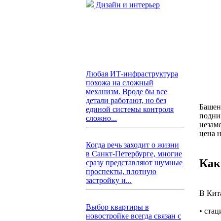
Дизайн и интерьер
Любая ИТ-инфраструктура
похожа на сложный
механизм. Вроде бы все
детали работают, но без
Башен
единой системы контроля
подни
сложно...
незам
цена н
Когда речь заходит о жизни
в Санкт-Петербурге, многие
Как
сразу представляют шумные
проспекты, плотную
застройку и...
В Кит
Выбор квартиры в
• ста
новостройке всегда связан с