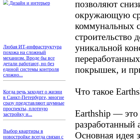
позволяют снизи
Дизайн и интерьер
окружающую сре
коммунальных с
строительство д
уникальной кон
Любая ИТ-инфраструктура
похожа на сложный
переработанных
механизм. Вроде бы все
детали работают, но без
покрышек, и при
единой системы контроля
сложно...
Что такое Earths
Когда речь заходит о жизни
в Санкт-Петербурге, многие
сразу представляют шумные
проспекты, плотную
Earthship — это
застройку и...
разработанный 
Выбор квартиры в
Основная идея з
новостройке всегда связан с