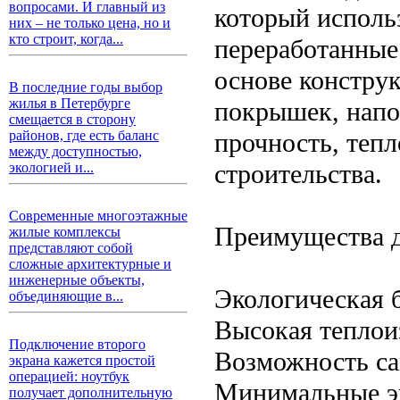
вопросами. И главный из
который исполь
них – не только цена, но и
кто строит, когда...
переработанные
основе констру
В последние годы выбор
жилья в Петербурге
покрышек, напо
смещается в сторону
прочность, теп
районов, где есть баланс
между доступностью,
строительства.
экологией и...
Современные многоэтажные
Преимущества д
жилые комплексы
представляют собой
сложные архитектурные и
инженерные объекты,
Экологическая 
объединяющие в...
Высокая теплои
Подключение второго
Возможность са
экрана кажется простой
операцией: ноутбук
Минимальные э
получает дополнительную