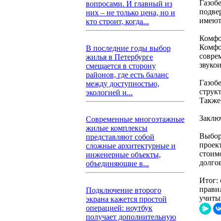
Газоб
вопросами. И главный из
подве
них – не только цена, но и
имеют
кто строит, когда...
Комфо
Комфо
В последние годы выбор
совре
жилья в Петербурге
звуко
смещается в сторону
районов, где есть баланс
Газоб
между доступностью,
струк
экологией и...
Также
Заклю
Современные многоэтажные
жилые комплексы
Выбор
представляют собой
проект
сложные архитектурные и
стоим
инженерные объекты,
долго
объединяющие в...
Итог:
прави
Подключение второго
учиты
экрана кажется простой
операцией: ноутбук
получает дополнительную