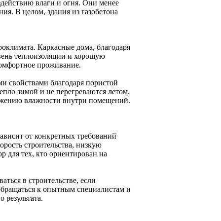
действию влаги и огня. Они менее
я. В целом, здания из газобетона
роклимата. Каркасные дома, благодаря
вень теплоизоляции и хорошую
комфортное проживание.
ми свойствами благодаря пористой
пло зимой и не перегреваются летом.
нижению влажности внутри помещений.
зависит от конкретных требований
корость строительства, низкую
 для тех, кто ориентирован на
аться в строительстве, если
 обращаться к опытным специалистам и
 результата.