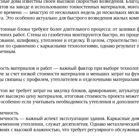
сные дома известны своей высокой скоростью возведения. Благо
нтов на заводе и использованию тонкостенных материалов, монт
е времени — зачастую от нескольких недель до нескольких месяц
та. Это особенно актуально для быстрого возведения жилых ко
етонные блоки требуют более длительного процесса: от заливки 
енних работ. Стены из газобетона монтируются быстро, но проце
вание, шлифовку, утепление и отделку. В целом, строительство 
ни по сравнению с каркасными технологиями, однако результат 
вечным.
ость материалов и работ — важный фактор при выборе техноло
ле за счет низкой стоимости материалов и меньших затрат на ф
ды связаны с профилем, утеплителем и отделочными материалам
етон же требует затрат на закупку блоков, армирование, штукат
лее высокую цену материалов, итоговая стоимость проекта може
 особенно если учитывать необходимость утепления и дополните
вечность
вечность — важный аспект эксплуатации здания. Каркасные дом
ременном утеплении, служат десятилетия. Однако металлический
овиях с высокой влажностью, что требует регулярного обслужива