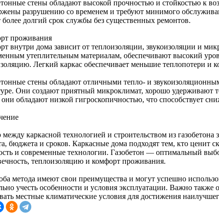
етонные стены обладают высокой прочностью и стойкостью к воз
ржены разрушению со временем и требуют минимого обслуживани
 более долгий срок службы без существенных ремонтов.
рт проживания
рт внутри дома зависит от теплоизоляции, звукоизоляции и мик
менным утеплительным материалам, обеспечивают высокий уро
изоляцию. Легкий каркас обеспечивает меньшие теплопотери и 
етонные стены обладают отличными тепло- и звукоизоляционны
туре. Они создают приятный микроклимат, хорошо удерживают те
 они обладают низкой гигроскопичностью, что способствует с
чение
 между каркасной технологией и строительством из газобетона 
а, бюджета и сроков. Каркасные дома подходят тем, кто ценит с
ость и современные технологии. Газобетон — оптимальный выбор
вечность, теплоизоляцию и комфорт проживания.
 оба метода имеют свои преимущества и могут успешно использов
льно учесть особенности и условия эксплуатации. Важно также
вать местные климатические условия для достижения наилучшего