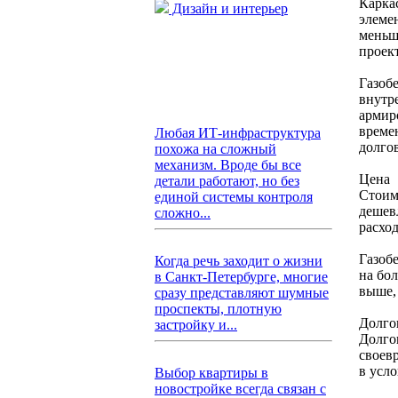
Карка
Дизайн и интерьер
элеме
меньш
проек
Газоб
внутр
армиро
време
Любая ИТ-инфраструктура
долго
похожа на сложный
механизм. Вроде бы все
Цена
детали работают, но без
Стоим
единой системы контроля
дешев
сложно...
расхо
Газоб
Когда речь заходит о жизни
на бо
в Санкт-Петербурге, многие
выше,
сразу представляют шумные
проспекты, плотную
Долго
застройку и...
Долго
своев
в усл
Выбор квартиры в
новостройке всегда связан с