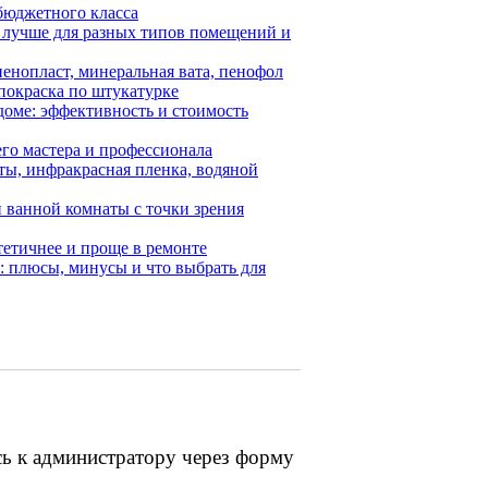
бюджетного класса
 лучше для разных типов помещений и
пенопласт, минеральная вата, пенофол
покраска по штукатурке
доме: эффективность и стоимость
го мастера и профессионала
ты, инфракрасная пленка, водяной
й ванной комнаты с точки зрения
стетичнее и проще в ремонте
ь: плюсы, минусы и что выбрать для
сь к администратору через форму