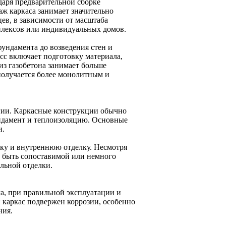
даря предварительной сборке
аж каркаса занимает значительно
ев, в зависимости от масштаба
мплексов или индивидуальных домов.
фундамента до возведения стен и
сс включает подготовку материала,
из газобетона занимает больше
получается более монолитным и
гии. Каркасные конструкции обычно
ундамент и теплоизоляцию. Основные
и.
урку и внутреннюю отделку. Несмотря
т быть сопоставимой или немного
льной отделки.
а, при правильной эксплуатации и
 каркас подвержен коррозии, особенно
ния.