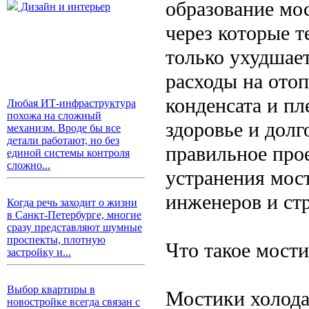
образование мо
Дизайн и интерьер
через которые т
только ухудшае
расходы на отоп
конденсата и пл
Любая ИТ-инфраструктура
похожа на сложный
здоровье и дол
механизм. Вроде бы все
детали работают, но без
правильное прое
единой системы контроля
сложно...
устранения мос
инженеров и ст
Когда речь заходит о жизни
в Санкт-Петербурге, многие
сразу представляют шумные
проспекты, плотную
Что такое мости
застройку и...
Выбор квартиры в
Мостики холода
новостройке всегда связан с