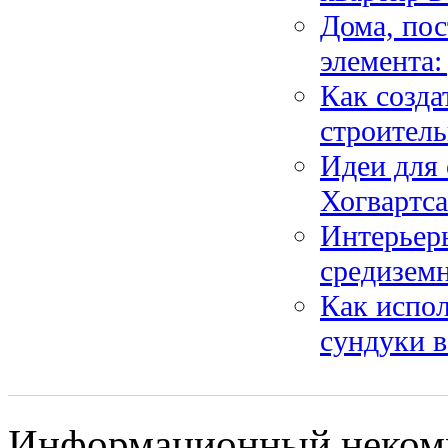
Дома, пос
элемента:
Как созда
строител
Идеи для
Хогвартса
Интерьер
средиземн
Как испо
сундуки в
Информационный некомм