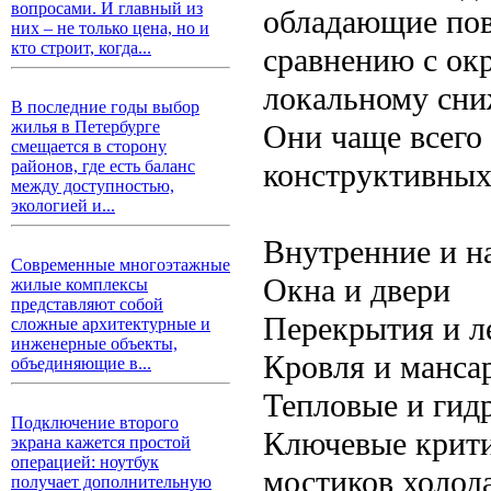
вопросами. И главный из
обладающие по
них – не только цена, но и
кто строит, когда...
сравнению с ок
локальному сни
В последние годы выбор
жилья в Петербурге
Они чаще всего
смещается в сторону
конструктивных 
районов, где есть баланс
между доступностью,
экологией и...
Внутренние и н
Современные многоэтажные
Окна и двери
жилые комплексы
представляют собой
Перекрытия и л
сложные архитектурные и
инженерные объекты,
Кровля и манса
объединяющие в...
Тепловые и гид
Подключение второго
Ключевые крити
экрана кажется простой
операцией: ноутбук
мостиков холод
получает дополнительную