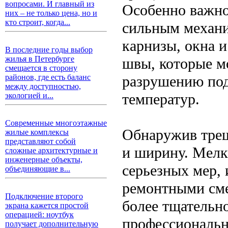
вопросами. И главный из
Особенно важно
них – не только цена, но и
кто строит, когда...
сильным механи
карнизы, окна и
В последние годы выбор
жилья в Петербурге
швы, которые м
смещается в сторону
разрушению под
районов, где есть баланс
между доступностью,
температур.
экологией и...
Современные многоэтажные
Обнаружив трещ
жилые комплексы
представляют собой
и ширину. Мелк
сложные архитектурные и
инженерные объекты,
серьезных мер,
объединяющие в...
ремонтными сме
Подключение второго
более тщательн
экрана кажется простой
операцией: ноутбук
профессиональн
получает дополнительную