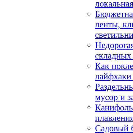
локальная
Бюджетная
ленты, к
светильн
Недорогая
складных
Как покле
лайфхаки
Раздельны
мусор и з
Канифоль
плавлени
Садовый 