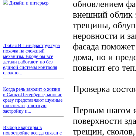
обновлением фа
Дизайн и интерьер
внешний облик 
трещины, облуп
неровности и з
фасада поможет 
Любая ИТ-инфраструктура
похожа на сложный
дома, но и пре
механизм. Вроде бы все
детали работают, но без
повысит его те
единой системы контроля
сложно...
Проверка состо
Когда речь заходит о жизни
в Санкт-Петербурге, многие
сразу представляют шумные
проспекты, плотную
Первым шагом я
застройку и...
поверхности зд
Выбор квартиры в
трещин, сколов,
новостройке всегда связан с