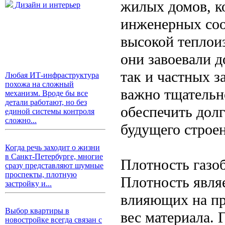
жилых домов, к
Дизайн и интерьер
инженерных соо
высокой теплои
они завоевали 
так и частных 
Любая ИТ-инфраструктура
похожа на сложный
важно тщательн
механизм. Вроде бы все
детали работают, но без
обеспечить дол
единой системы контроля
сложно...
будущего строе
Когда речь заходит о жизни
в Санкт-Петербурге, многие
Плотность газо
сразу представляют шумные
проспекты, плотную
Плотность явля
застройку и...
влияющих на пр
Выбор квартиры в
вес материала. 
новостройке всегда связан с