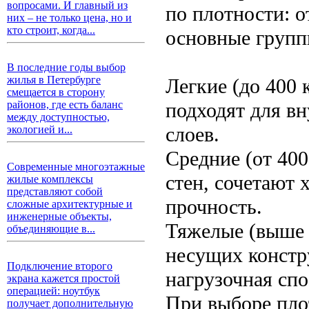
вопросами. И главный из
по плотности: о
них – не только цена, но и
кто строит, когда...
основные групп
В последние годы выбор
жилья в Петербурге
Легкие (до 400 
смещается в сторону
подходят для в
районов, где есть баланс
между доступностью,
слоев.
экологией и...
Средние (от 400
Современные многоэтажные
стен, сочетают
жилые комплексы
представляют собой
прочность.
сложные архитектурные и
инженерные объекты,
Тяжелые (выше 7
объединяющие в...
несущих констр
Подключение второго
нагрузочная спо
экрана кажется простой
операцией: ноутбук
При выборе пло
получает дополнительную