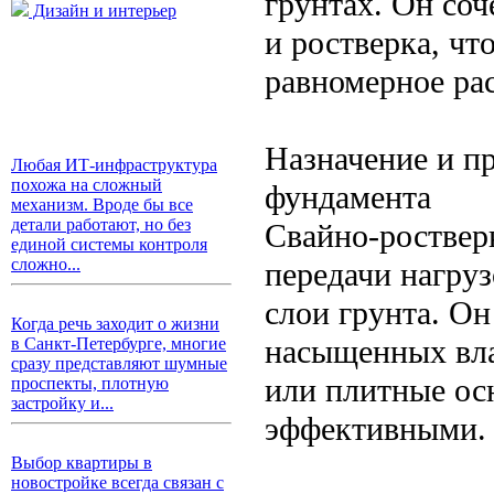
грунтах. Он соч
Дизайн и интерьер
и ростверка, чт
равномерное ра
Назначение и п
Любая ИТ-инфраструктура
похожа на сложный
фундамента
механизм. Вроде бы все
детали работают, но без
Свайно-роствер
единой системы контроля
сложно...
передачи нагруз
слои грунта. Он
Когда речь заходит о жизни
насыщенных вла
в Санкт-Петербурге, многие
сразу представляют шумные
или плитные ос
проспекты, плотную
застройку и...
эффективными.
Выбор квартиры в
новостройке всегда связан с