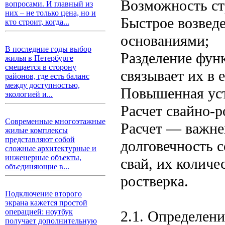
Возможность ст
вопросами. И главный из
них – не только цена, но и
Быстрое возвед
кто строит, когда...
основаниями;
В последние годы выбор
Разделение функ
жилья в Петербурге
смещается в сторону
связывает их в 
районов, где есть баланс
между доступностью,
Повышенная уст
экологией и...
Расчет свайно-
Современные многоэтажные
Расчет — важне
жилые комплексы
представляют собой
долговечность 
сложные архитектурные и
инженерные объекты,
свай, их количе
объединяющие в...
ростверка.
Подключение второго
экрана кажется простой
операцией: ноутбук
2.1. Определени
получает дополнительную