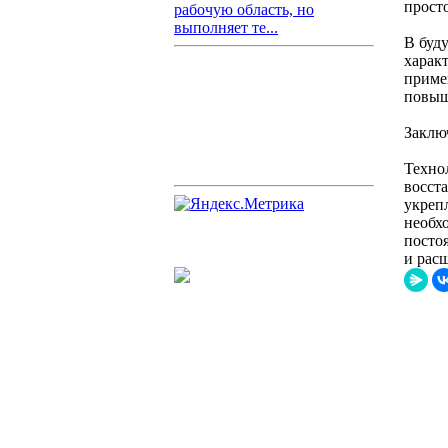
просто
рабочую область, но
выполняет те...
В буд
харак
приме
повыш
Заклю
Техно
восст
укреп
необх
посто
и рас