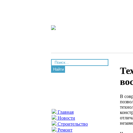
Те
Найти
во
В сов
позво
техно
Главная
конст
отлич
Новости
незам
Строительство
Ремонт