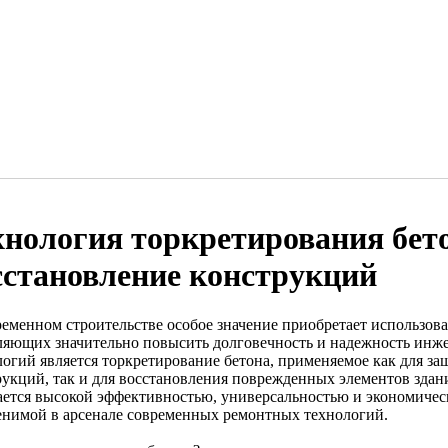
хнология торкретирования бето
сстановление конструкций
ременном строительстве особое значение приобретает использо
ляющих значительно повысить долговечность и надежность инж
логий является торкретирование бетона, применяемое как для 
рукций, так и для восстановления поврежденных элементов здан
ается высокой эффективностью, универсальностью и экономическ
енимой в арсенале современных ремонтных технологий.