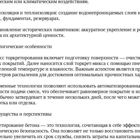
еским или климатическим воздействиям.
изоляция и теплоизоляция: создание водонепроницаемых слоев
, фундаментах, резервуарах.
ановление исторических памятников: аккуратное укрепление и 
а их архитектурной ценности.
логические особенности
сс торкретирования включает подготовку поверхности — очистк
х покрытий. Далее наносится слой торкрет-микса с помощью пне
еленной температуре и влажности. Важным аспектом является п
етров распыления для достижения оптимальных прочностных хар
менные технологии позволяют использовать автоматизированные
рости подачи смеси, что обеспечивает равномерное покрытие и и
обычно затвердевает в течение нескольких дней, после чего мож
тка или отделка.
ущества и перспективы
етирование бетона — это технология, сочетающая в себе эффекти
гическую безопасность. Она позволяет не только восстановить п
тельно увеличить их срок службы, снизить затраты на капиталь