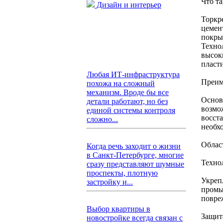
Что т
Дизайн и интерьер
Торкр
цемен
покры
Техно
высок
пласт
Любая ИТ-инфраструктура
Преим
похожа на сложный
механизм. Вроде бы все
Основ
детали работают, но без
возмо
единой системы контроля
восста
сложно...
необх
Облас
Когда речь заходит о жизни
в Санкт-Петербурге, многие
Техно
сразу представляют шумные
проспекты, плотную
Укреп
застройку и...
промы
повре
Выбор квартиры в
Защит
новостройке всегда связан с