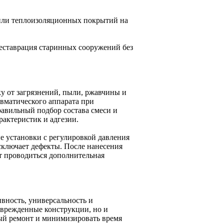
 или теплоизоляционных покрытий на
реставрация старинных сооружений без
у от загрязнений, пыли, ржавчины и
вматического аппарата при
равильный подбор состава смеси и
актеристик и адгезии.
 установки с регулировкой давления
сключает дефекты. После нанесения
ет проводиться дополнительная
вность, универсальность и
оврежденные конструкции, но и
ный ремонт и минимизировать время