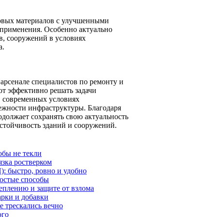
новых материалов с улучшенными
 применения. Особенно актуально
в, сооружений в условиях
а.
арсенале специалистов по ремонту и
т эффективно решать задачи
в современных условиях
дежности инфраструктуры. Благодаря
должает сохранять свою актуальность
стойчивость зданий и сооружений.
обы не текли
язка ростверком
: быстро, ровно и удобно
ростые способы
теплению и защите от взлома
арки и добавки
е трескались вечно
ого