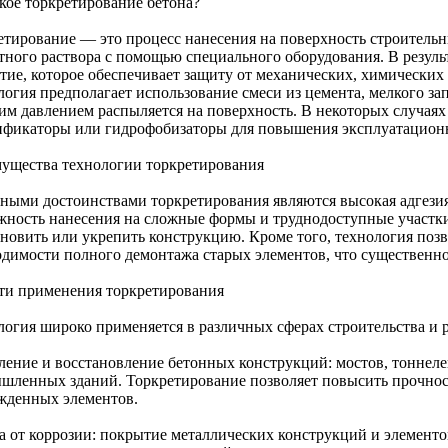
акое торкретирование бетона?
етирование — это процесс нанесения на поверхность строительн
тного раствора с помощью специального оборудования. В результ
тие, которое обеспечивает защиту от механических, химических
логия предполагает использование смеси из цемента, мелкого за
им давлением распыляется на поверхность. В некоторых случаях
ификаторы или гидрофобизаторы для повышения эксплуатационн
ущества технологии торкретирования
ными достоинствами торкретирования являются высокая адгези
жность нанесения на сложные формы и труднодоступные участки
новить или укрепить конструкцию. Кроме того, технология позво
одимости полного демонтажа старых элементов, что существенно 
ти применения торкретирования
логия широко применяется в различных сферах строительства и 
ление и восстановление бетонных конструкций: мостов, тоннел
шленных зданий. Торкретирование позволяет повысить прочност
жденных элементов.
а от коррозии: покрытие металлических конструкций и элемент