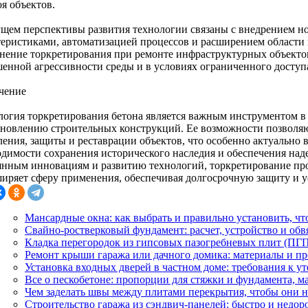
я объектов.
ущем перспективы развития технологии связаны с внедрением 
теристиками, автоматизацией процессов и расширением области
нение торкретирования при ремонте инфраструктурных объекто
енной агрессивности среды и в условиях ограниченного доступ
чение
логия торкретирования бетона является важным инструментом в 
ановлению строительных конструкций. Ее возможности позволяю
ления, защиты и реставрации объектов, что особенно актуально 
одимости сохранения исторического наследия и обеспечения на
янным инновациям и развитию технологий, торкретирование про
ширяет сферу применения, обеспечивая долгосрочную защиту и у
Мансардные окна: как выбрать и правильно установить, чт
Свайно-ростверковый фундамент: расчет, устройство и обв
Кладка перегородок из гипсовых пазогребневых плит (ПГП)
Ремонт крыши гаража или дачного домика: материалы и п
Установка входных дверей в частном доме: требования к у
Все о пескобетоне: пропорции для стяжки и фундамента, м
Чем заделать швы между плитами перекрытия, чтобы они н
Строительство гаража из сэндвич-панелей: быстро и недор