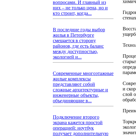
химич
вопросами. И главный из
них – не только цена, но и
Гидро
кто строит, когда...
стенах
Восст
В последние годы выбор
ущерб
жилья в Петербурге
смещается в сторону
Техно
районов, где есть баланс
между доступностью,
Проце
экологией и...
стары
опред
парам
Современные многоэтажные
жилые комплексы
Совре
представляют собой
и ско
сложные архитектурные и
слой 
инженерные объекты,
обрабо
объединяющие в...
Преим
Подключение второго
Торкр
экрана кажется простой
эколо
операцией: ноутбук
значи
получает дополнительную