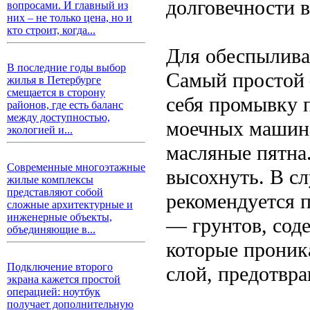
долговечности в
вопросами. И главный из
них – не только цена, но и
кто строит, когда...
Для обеспылива
В последние годы выбор
Самый простой 
жилья в Петербурге
смещается в сторону
себя промывку 
районов, где есть баланс
между доступностью,
моечных машин,
экологией и...
масляные пятна
Современные многоэтажные
высохнуть. В с
жилые комплексы
представляют собой
рекомендуется 
сложные архитектурные и
инженерные объекты,
— грунтов, сод
объединяющие в...
которые проник
Подключение второго
слой, предотвр
экрана кажется простой
операцией: ноутбук
получает дополнительную