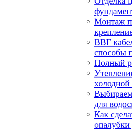
Отделка ц
фундамент
Монтаж п
креплени
ВВГ кабел
способы 
Полный ре
Утепление
холодной
Выбираем
для водос
Как сдела
опалубки