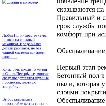
появление трещи
Дизайн и интерьер
сказываются на 
Правильный и с
срок службы по
комфорт при ис
Любая ИТ-инфраструктура
похожа на сложный
механизм. Вроде бы все
детали работают, но без
Обеспыливание 
единой системы контроля
сложно...
Первый этап ре
Когда речь заходит о жизни
Бетонный пол в
в Санкт-Петербурге, многие
сразу представляют шумные
пыли, которая 
проспекты, плотную
застройку и...
слоями покрыти
Обеспыливание 
Выбор квартиры в
новостройке всегда связан с