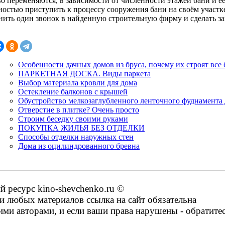
о переменяются, в зависимости от численности этажей бани и её
ностью приступить к процессу сооружения бани на своём участк
нить один звонок в найденную строительную фирму и сделать зак
Особенности дачных домов из бруса, почему их строят все
ПАРКЕТНАЯ ДОСКА. Виды паркета
Выбор материала кровли для дома
Остекление балконов с крышей
Обустройство мелкозаглубленного ленточного фуднамента 
Отверстие в плитке? Очень просто
Строим беседку своими руками
ПОКУПКА ЖИЛЬЯ БЕЗ ОТДЕЛКИ
Способы отделки наружных стен
Дома из оцилиндрованного бревна
ресурс kino-shevchenko.ru ©
 любых материалов ссылка на сайт обязательна
ими авторами, и если ваши права нарушены - обратите