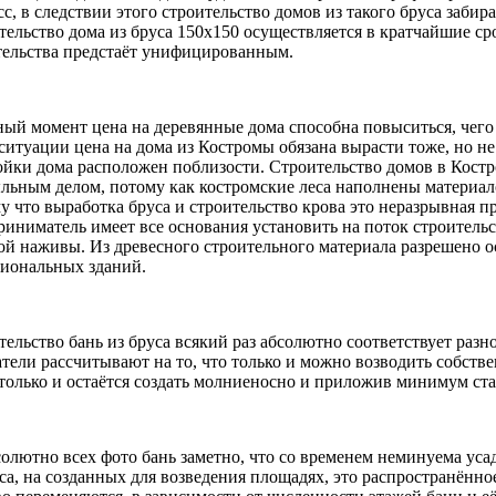
с, в следствии этого строительство домов из такого бруса заби
тельство дома из бруса 150х150 осуществляется в кратчайшие сро
тельства предстаёт унифицированным.
ный момент цена на деревянные дома способна повыситься, чего
ситуации цена на дома из Костромы обязана вырасти тоже, но не 
ойки дома расположен поблизости. Строительство домов в Костр
льным делом, потому как костромские леса наполнены материало
у что выработка бруса и строительство крова это неразрывная п
риниматель имеет все основания установить на поток строительс
ой наживы. Из древесного строительного материала разрешено о
иональных зданий.
тельство бань из бруса всякий раз абсолютно соответствует раз
тели рассчитывают на то, что только и можно возводить собств
 только и остаётся создать молниеносно и приложив минимум ст
солютно всех фото бань заметно, что со временем неминуема уса
са, на созданных для возведения площадях, это распространённо