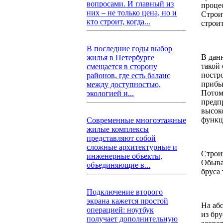
вопросами. И главный из
процес
них – не только цена, но и
Строи
кто строит, когда...
строи
В последние годы выбор
В дан
жилья в Петербурге
такой 
смещается в сторону
постр
районов, где есть баланс
прибы
между доступностью,
Потом
экологией и...
предп
высок
функц
Современные многоэтажные
жилые комплексы
представляют собой
сложные архитектурные и
Строи
инженерные объекты,
Обыва
объединяющие в...
бруса
Подключение второго
экрана кажется простой
На аб
операцией: ноутбук
из бру
получает дополнительную