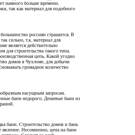
рает намного больше времени.
ки, так как материал для подобного
 большинство россиян страшится. В
так сильно, т.к. материал для
оме является действительно
м для строительства такого типа.
роизводственная цепь. Какой угодно
тво домов в Чухломе, для добычи
сновывать громадное количество
нообразным насущным запросам.
енные бани недорого. Дешевые бани из
араний.
дка бани. Строительство домов и бань
е явление. Несомненно, цена на бани