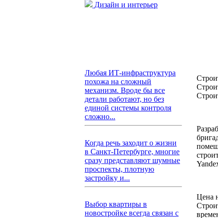
Дизайн и интерьер
Любая ИТ-инфраструктура
Строи
похожа на сложный
Строи
механизм. Вроде бы все
Строи
детали работают, но без
единой системы контроля
сложно...
Разра
брига
Когда речь заходит о жизни
помещ
в Санкт-Петербурге, многие
строи
сразу представляют шумные
Yande
проспекты, плотную
застройку и...
Цена 
Выбор квартиры в
Строи
новостройке всегда связан с
време