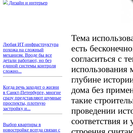
Дизайн и интерьер
Тема использов
Любая ИТ-инфраструктура
есть бесконечно
похожа на сложный
механизм. Вроде бы все
согласиться с т
детали работают, но без
единой системы контроля
использования 
сложно...
глубине истории
Когда речь заходит о жизни
дома без приме
в Санкт-Петербурге, многие
такие строител
сразу представляют шумные
проспекты, плотную
проведении ист
застройку и...
соответствия и 
Выбор квартиры в
строения счита
новостройке всегда связан с