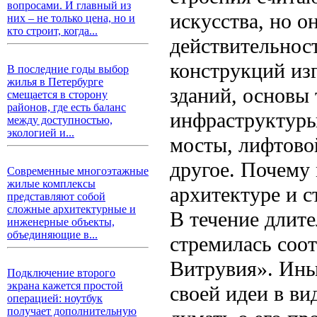
вопросами. И главный из
искусства, но 
них – не только цена, но и
кто строит, когда...
действительнос
конструкций из
В последние годы выбор
жилья в Петербурге
зданий, основы
смещается в сторону
районов, где есть баланс
инфраструктуры
между доступностью,
экологией и...
мосты, лифтово
другое. Почему 
Современные многоэтажные
жилые комплексы
архитектуре и с
представляют собой
сложные архитектурные и
В течение длите
инженерные объекты,
объединяющие в...
стремилась соот
Витрувия». Ины
Подключение второго
экрана кажется простой
своей идеи в ви
операцией: ноутбук
получает дополнительную