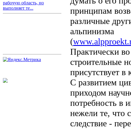
думать о его пр
рабочую область, но
выполняет те...
принципам возв
различные друг
альпинизма
(
www.alpproekt.r
Практически во
строительные н
присутствует в 
С развитием ци
приходом научн
потребность в и
нежели те, что
следствие - пе