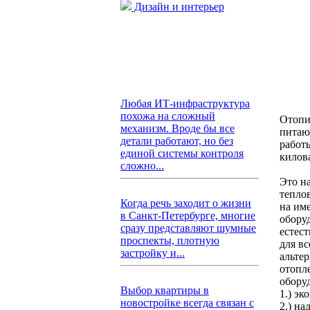
Дизайн и интерьер
Любая ИТ-инфраструктура
похожа на сложный
Отопи
механизм. Вроде бы все
питаю
детали работают, но без
работ
единой системы контроля
килов
сложно...
Это н
тепло
Когда речь заходит о жизни
на им
в Санкт-Петербурге, многие
оборуд
сразу представляют шумные
естес
проспекты, плотную
для в
застройку и...
альте
отопле
обору
Выбор квартиры в
1.) эк
новостройке всегда связан с
2.) на