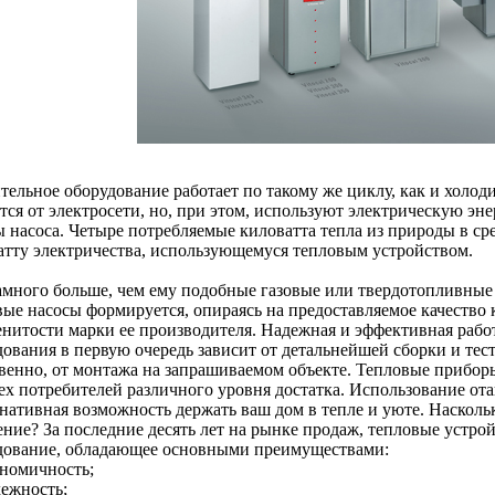
тельное оборудование работает по такому же циклу, как и холод
тся от электросети, но, при этом, используют электрическую эн
ы насоса. Четыре потребляемые киловатта тепла из природы в с
атту электричества, использующемуся тепловым устройством.
амного больше, чем ему подобные газовые или твердотопливные
вые насосы формируется, опираясь на предоставляемое качество
енитости марки ее производителя. Надежная и эффективная рабо
ования в первую очередь зависит от детальнейшей сборки и тест
твенно, от монтажа на запрашиваемом объекте. Тепловые прибор
сех потребителей различного уровня достатка. Использование от
рнативная возможность держать ваш дом в тепле и уюте. Насколь
ние? За последние десять лет на рынке продаж, тепловые устрой
дование, обладающее основными преимуществами:
ономичность;
дежность;