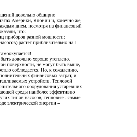
ещений довольно обширно
татах Америки, Японии и, конечно же,
 каждым днем, несмотря на финансовый
казали, что:
ниц приборов разной мощности;
 насосов) растет приблизительно на 1
самоокупается!
 быть довольно хорошо утеплено.
ой поверхности, не могут быть выше,
остью соблюдается. Но, к сожалению,
ополнительных финансовых затрат, и
отапливаемых устройств. Тепловой
топительного оборудования устаревших
ужающей среды наиболее эффективно
угих типов насосов, тепловые - самые
оде электрической энергии –