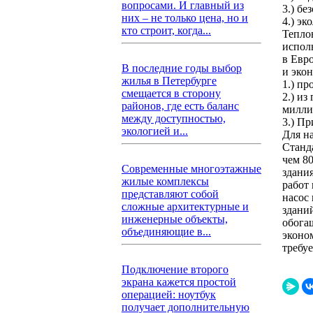
вопросами. И главный из
3.) бе
них – не только цена, но и
4.) э
кто строит, когда...
Тепло
испол
в Евр
В последние годы выбор
и эко
жилья в Петербурге
1.) п
смещается в сторону
2.) из
районов, где есть баланс
милли
между доступностью,
3.) Пр
экологией и...
Для н
Станд
чем 8
Современные многоэтажные
здани
жилые комплексы
работ
представляют собой
насос
сложные архитектурные и
здани
инженерные объекты,
обога
объединяющие в...
эконо
требу
Подключение второго
экрана кажется простой
операцией: ноутбук
получает дополнительную