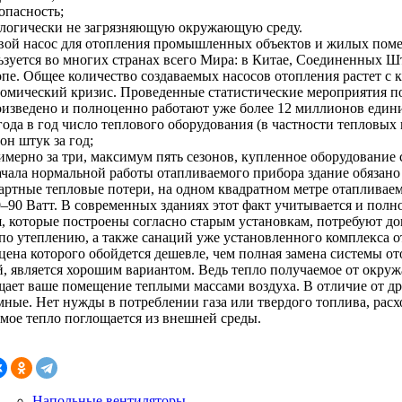
зопасность;
кологически не загрязняющую окружающую среду.
вой насос для отопления промышленных объектов и жилых пом
ьзуется во многих странах всего Мира: в Китае, Соединенных Ш
опе. Общее количество создаваемых насосов отопления растет с
номический кризис. Проведенные статистические мероприятия по
роизведено и полноценно работают уже более 12 миллионов еди
 года в год число теплового оборудования (в частности тепловых
он штук за год;
имерно за три, максимум пять сезонов, купленное оборудование 
ачала нормальной работы отапливаемого прибора здание обязано
артные тепловые потери, на одном квадратном метре отапливаем
0–90 Ватт. В современных зданиях этот факт учитывается и полн
я, которые построены согласно старым установкам, потребуют д
 по утеплению, а также санаций уже установленного комплекса 
 цена которого обойдется дешевле, чем полная замена системы о
й, является хорошим вариантом. Ведь тепло получаемое от окр
щает ваше помещение теплыми массами воздуха. В отличие от др
мные. Нет нужды в потреблении газа или твердого топлива, расх
емое тепло поглощается из внешней среды.
Напольные вентиляторы