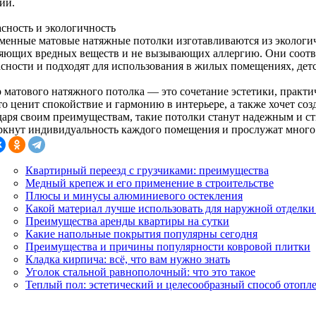
ий.
асность и экологичность
менные матовые натяжные потолки изготавливаются из экологич
яющих вредных веществ и не вызывающих аллергию. Они соотв
асности и подходят для использования в жилых помещениях, детс
 матового натяжного потолка — это сочетание эстетики, практи
то ценит спокойствие и гармонию в интерьере, а также хочет со
даря своим преимуществам, такие потолки станут надежным и с
ркнут индивидуальность каждого помещения и прослужат много 
Квартирный переезд с грузчиками: преимущества
Медный крепеж и его применение в строительстве
Плюсы и минусы алюминиевого остекления
Какой материал лучше использовать для наружной отделки
Преимущества аренды квартиры на сутки
Какие напольные покрытия популярны сегодня
Преимущества и причины популярности ковровой плитки
Кладка кирпича: всё, что вам нужно знать
Уголок стальной равнополочный: что это такое
Теплый пол: эстетический и целесообразный способ отопл