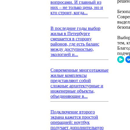
решен
вопросами. И главный из
них – не только цена, но и
Безоп
кто строит, когда...
Совре
выдел
безоп
В последние годы выбор
жилья в Петербурге
Выбор
смещается в сторону
тем, к
районов, где есть баланс
Благо
между доступностью,
подче
экологией и...
Современные многоэтажные
жилые комплексы
представляют собой
сложные архитектурные и
инженерные объекты,
объединяющие в...
Подключение второго
экрана кажется простой
операцией: ноутбук
получает дополнительную