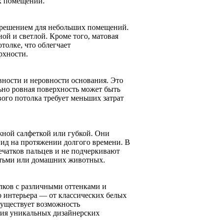
ых помещений.
 решением для небольших помещений.
ой и светлой. Кроме того, матовая
толке, что облегчает
рхности.
ности и неровности основания. Это
ьно ровная поверхность может быть
ого потолка требует меньших затрат
жной салфеткой или губкой. Они
ид на протяжении долгого времени. В
ечатков пальцев и не подчеркивают
детьми или домашних животных.
лков с различными оттенками и
о интерьера — от классических белых
существует возможность
ния уникальных дизайнерских