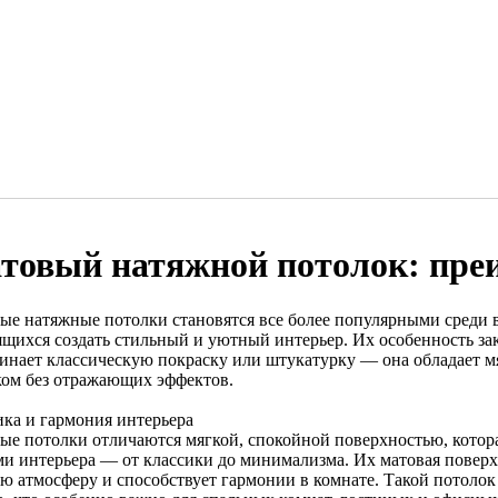
товый натяжной потолок: пре
ые натяжные потолки становятся все более популярными среди в
ящихся создать стильный и уютный интерьер. Их особенность зак
инает классическую покраску или штукатурку — она обладает 
ком без отражающих эффектов.
ика и гармония интерьера
ые потолки отличаются мягкой, спокойной поверхностью, котора
и интерьера — от классики до минимализма. Их матовая поверхно
ю атмосферу и способствует гармонии в комнате. Такой потолок 