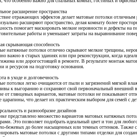
в, что особенно важно для спальных комнат, гостиных и офисн
льное расширение пространства
ствие отражающих эффектов делает матовые потолки отличным
изуально расширяют пространство, делая комнату более просторн
хность помогает маскировать мелкие неровности и дефекты на по
товительные работы и уменьшает затраты на выравнивание пове
ая скрывающая способность
ые натяжные потолки отлично скрывают мелкие трещины, неров
нно важно в старых зданиях или при реконструкции, когда идеал
тижима или дорогостоящей в ремонте. В результате монтаж матов
ни и ресурсов на подготовку основания.
ота в уходе и долговечность
ые потолки легко очищаются от пыли и загрязнений мягкой вла
чивы к выгоранию и сохраняют свой первоначальный внешний в
ие от глянцевых вариантов, матовые потолки не показывают отп
е царапины, что делает их практическим выбором для семей с 
рсальность и разнообразие дизайнов
нке представлено множество вариантов матовых натяжных пото
урами. Это позволяет подобрать идеальный цвет и тон для любог
тло-бежевых до более насыщенных или темных оттенков. Также 
нировать матовые потолки с другими типами отделки для созда