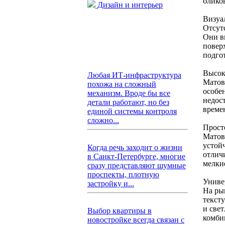
блико
Дизайн и интерьер
Визуа
Отсут
Они в
повер
подго
Высок
Любая ИТ-инфраструктура
Матов
похожа на сложный
особе
механизм. Вроде бы все
недос
детали работают, но без
време
единой системы контроля
сложно...
Прост
Матов
устой
Когда речь заходит о жизни
отлич
в Санкт-Петербурге, многие
мелки
сразу представляют шумные
проспекты, плотную
Униве
застройку и...
На ры
текст
и све
Выбор квартиры в
комби
новостройке всегда связан с