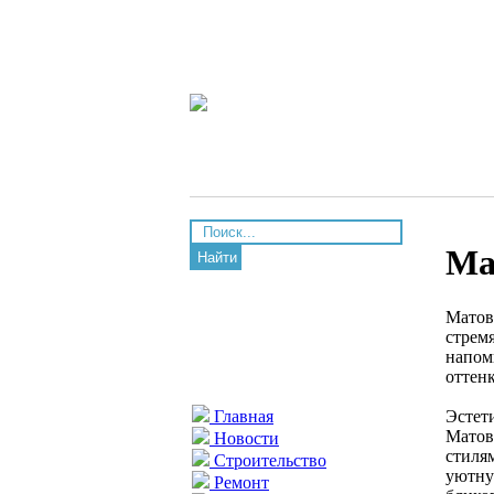
Ма
Найти
Матов
стрем
напом
оттен
Эстет
Главная
Матов
Новости
стилям
Строительство
уютну
Ремонт