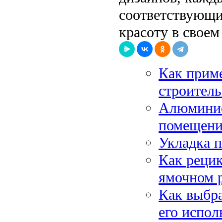
соответствующи
красоту в своем
Как приме
строитель
Алюминие
помещен
Укладка п
Как рецик
ямочном 
Как выбра
его испол