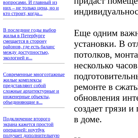
придаст помеще
вопросами. И главный из
них – не только цена, но и
индивидуальнос
кто строит, когда...
В последние годы выбор
Еще одним важн
жилья в Петербурге
установки. В о
смещается в сторону
районов, где есть баланс
потолков, монт
между доступностью,
экологией и...
несколько часов
подготовительн
Современные многоэтажные
жилые комплексы
ремонте в сжат
представляют собой
сложные архитектурные и
обновления инте
инженерные объекты,
объединяющие в...
создает грязи и
в доме.
Подключение второго
экрана кажется простой
операцией: ноутбук
получает дополнительную