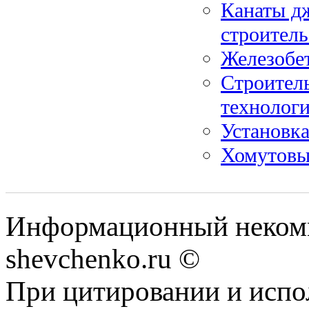
Канаты д
строитель
Железобе
Строитель
технолог
Установк
Хомутовые
Информационный некомм
shevchenko.ru ©
При цитировании и испо