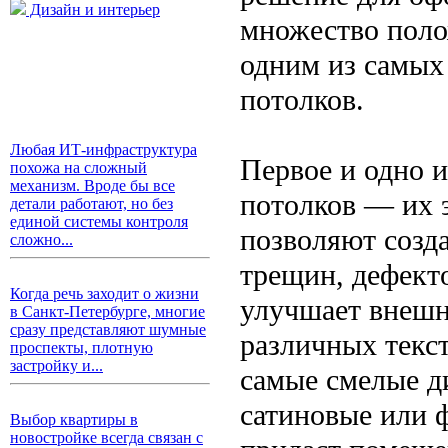
Дизайн и интерьер
множество поло
одним из самых
потолков.
Любая ИТ-инфраструктура
Первое и одно 
похожа на сложный
механизм. Вроде бы все
потолков — их 
детали работают, но без
единой системы контроля
позволяют созда
сложно...
трещин, дефекто
Когда речь заходит о жизни
улучшает внешн
в Санкт-Петербурге, многие
сразу представляют шумные
различных текст
проспекты, плотную
застройку и...
самые смелые д
сатиновые или 
Выбор квартиры в
новостройке всегда связан с