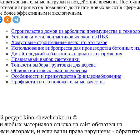
живать значительные нагрузки и воздействие времени. Постоянн
артизация процессов позволяют достигать новых высот в сфере ж
ще более эффективным и экологичным.
Строительство домов из арболита: преимущества и технол
Установка металлопластиковых окон из ПВХ
Хомутовые строительные леса: что это такое
Использование вибропресса для производства бетонных из
Дизайн лоджий и балконов - варианты оформления
Правильный выбор сантехники
Тонкости выбора грунтовки для дерева
Обвязка винтовых свай швеллером
Особенности и преимущества Ip-видеонаблюдения
Профнастил и его положительные качества
ресурс kino-shevchenko.ru ©
 любых материалов ссылка на сайт обязательна
ими авторами, и если ваши права нарушены - обратите