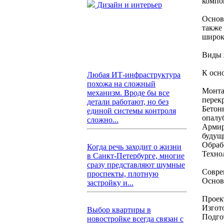
компо
Дизайн и интерьер
Основ
также
широк
Виды 
К осн
Любая ИТ-инфраструктура
похожа на сложный
Монта
механизм. Вроде бы все
перек
детали работают, но без
Бетон
единой системы контроля
опалу
сложно...
Армир
будущ
Обраб
Когда речь заходит о жизни
Техно
в Санкт-Петербурге, многие
сразу представляют шумные
Совре
проспекты, плотную
Основ
застройку и...
Проек
Изгот
Выбор квартиры в
Подго
новостройке всегда связан с