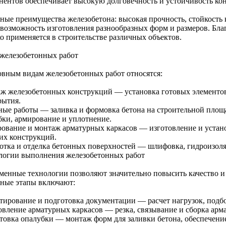
нентов обеспечивает высокую долговечность и устойчивость ко
ные преимущества железобетона: высокая прочность, стойкость 
 возможность изготовления разнообразных форм и размеров. Благ
о применяется в строительстве различных объектов.
железобетонных работ
овным видам железобетонных работ относятся:
ж железобетонных конструкций — установка готовых элементов,
рытия.
ные работы — заливка и формовка бетона на строительной площа
бки, армирование и уплотнение.
ование и монтаж арматурных каркасов — изготовление и устано
их конструкций.
отка и отделка бетонных поверхностей — шлифовка, гидроизол
логии выполнения железобетонных работ
менные технологии позволяют значительно повысить качество и 
ные этапы включают:
тирование и подготовка документации — расчет нагрузок, подбо
овление арматурных каркасов — резка, связывание и сборка арма
товка опалубки — монтаж форм для заливки бетона, обеспечени