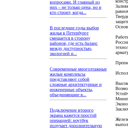
конст
вопросами. И главный из
Залив
них – не только цена, но и
равно
кто строит, когда...
Тверд
защит
Основ
В последние годы выбор
жилья в Петербурге
Работ
смещается в сторону
Росси
районов, где есть баланс
техно
между доступностью,
армат
экологией и...
Преим
Современные многоэтажные
Испол
жилые комплексы
представляют собой
Высок
сложные архитектурные и
Возмо
инженерные объекты,
Устой
объединяющие в...
Миним
Эконо
Заклю
Подключение второго
экрана кажется простой
Желез
операцией: ноутбук
выпол
получает дополнительную