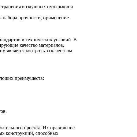
устранения воздушных пузырьков и
я набора прочности, применение
тандартов и технических условий. В
ирующие качество материалов,
м является контроль за качеством
дующих преимуществ:
ов.
ительного проекта. Их правильное
ых конструкций, способных