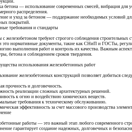
рукции.
ка бетона — использование современных смесей, вибрация для 
мерного распределения.
ение и уход за бетоном — поддержание необходимых условий дл
ных покрытий.
ные требования и стандарты
ы с железобетоном требуют строгого соблюдения строительных с
и это нормативные документы, такие как СНиП и ГОСТы, регул
логию выполнения работ и контроль их качества. Важным аспекто
уры, бетона и соблюдением сроков твердения.
ущества использования железобетонных работ
ьзование железобетонных конструкций позволяет добиться сле
ая прочность и долговечность.
жность реализации сложных архитектурных решений.
чивость к огню и воздействию химических веществ.
альные требования к техническому обслуживанию.
мическая эффективность за счет массового производства элемент
чение
обетонные работы — это важный этап любого современного стро
нение гарантирует создание надежных, долговечных и безопасн