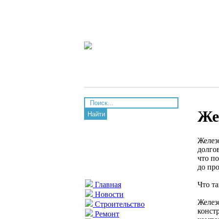
Же
Найти
Желез
долго
что п
до пр
Что та
Главная
Новости
Желез
Строительство
констр
Ремонт