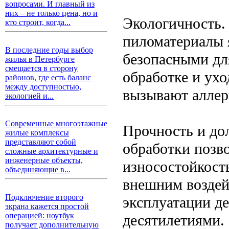
вопросами. И главный из
них – не только цена, но и
Экологичность. 
кто строит, когда...
пиломатериалы 
В последние годы выбор
безопасными дл
жилья в Петербурге
смещается в сторону
обработке и ухо
районов, где есть баланс
между доступностью,
вызывают аллер
экологией и...
Современные многоэтажные
Прочность и до
жилые комплексы
представляют собой
обработки позв
сложные архитектурные и
инженерные объекты,
износостойкост
объединяющие в...
внешним воздей
Подключение второго
эксплуатации д
экрана кажется простой
операцией: ноутбук
десятилетиями.
получает дополнительную