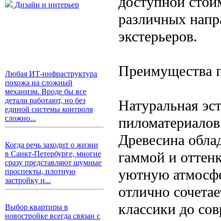
доступной стои
Дизайн и интерьер
различных напр
экстерьеров.
Преимущества п
Любая ИТ-инфраструктура
похожа на сложный
механизм. Вроде бы все
детали работают, но без
Натуральная эс
единой системы контроля
сложно...
пиломатериалов
Древесина облад
Когда речь заходит о жизни
гаммой и оттенк
в Санкт-Петербурге, многие
сразу представляют шумные
уютную атмосфе
проспекты, плотную
застройку и...
отлично сочета
классики до со
Выбор квартиры в
новостройке всегда связан с