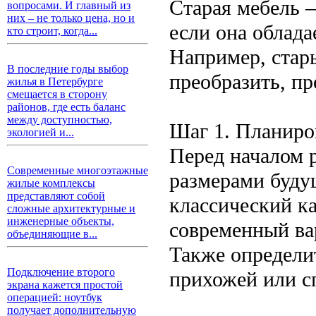
Старая мебель 
вопросами. И главный из
них – не только цена, но и
если она облада
кто строит, когда...
Например, ста
В последние годы выбор
преобразить, п
жилья в Петербурге
смещается в сторону
районов, где есть баланс
между доступностью,
Шаг 1. Планиро
экологией и...
Перед началом 
Современные многоэтажные
размерами будущ
жилые комплексы
представляют собой
классический к
сложные архитектурные и
инженерные объекты,
современный ва
объединяющие в...
Также определи
Подключение второго
прихожей или с
экрана кажется простой
операцией: ноутбук
получает дополнительную