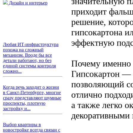
значительную п
Дизайн и интерьер
приходит фальш
решение, котор
гипсокартона ил
эффектную подс
Любая ИТ-инфраструктура
похожа на сложный
механизм. Вроде бы все
детали работают, но без
Почему именно 
единой системы контроля
сложно...
Гипсокартон — 
позволяющий со
Когда речь заходит о жизни
отлично подходи
в Санкт-Петербурге, многие
сразу представляют шумные
а также легко 
проспекты, плотную
застройку и...
декоративными 
Выбор квартиры в
новостройке всегда связан с