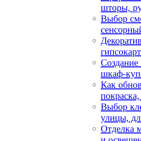
шторы, р
Выбор сме
сенсорны
Декоратив
гипсокарт
Создание 
шкаф-куп
Как обнов
покраска,
Выбор кле
улицы, дл
Отделка м
и освеще