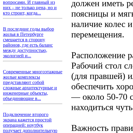
должен иметь р
вопросами. И главный из
них – не только цена, но и
поясницы и мяг
кто строит, когда...
наличие колес и
В последние годы выбор
перемещения.
жилья в Петербурге
смещается в сторону
районов, где есть баланс
между доступностью,
Расположение р
экологией и...
Рабочий стол сл
Современные многоэтажные
(для правшей) и
жилые комплексы
представляют собой
обеспечить хор
сложные архитектурные и
инженерные объекты,
— около 50-70 с
объединяющие в...
находиться чуть
Подключение второго
экрана кажется простой
операцией: ноутбук
Важность прави
получает дополнительную