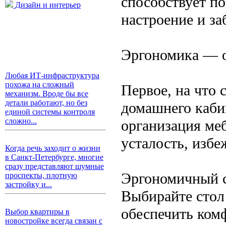
способствует п
Дизайн и интерьер
настроение и за
Эргономика — о
Любая ИТ-инфраструктура
похожа на сложный
Первое, на что 
механизм. Вроде бы все
детали работают, но без
домашнего каби
единой системы контроля
сложно...
организация меб
усталость, избе
Когда речь заходит о жизни
в Санкт-Петербурге, многие
сразу представляют шумные
Эргономичный с
проспекты, плотную
застройку и...
Выбирайте стол
обеспечить ком
Выбор квартиры в
новостройке всегда связан с