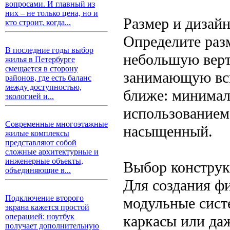
вопросами. И главный из
них – не только цена, но и
Размер и дизай
кто строит, когда...
Определите раз
В последние годы выбор
небольшую верт
жилья в Петербурге
смещается в сторону
занимающую всю
районов, где есть баланс
между доступностью,
ближе: минимал
экологией и...
использованием
Современные многоэтажные
насыщенный.
жилые комплексы
представляют собой
сложные архитектурные и
инженерные объекты,
Выбор констру
объединяющие в...
Для создания ф
Подключение второго
модульные сист
экрана кажется простой
операцией: ноутбук
каркасы или да
получает дополнительную