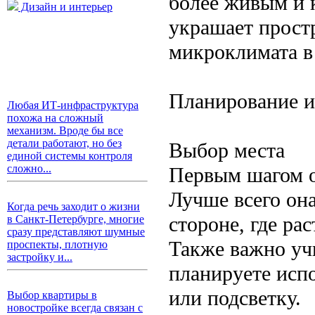
более живым и 
Дизайн и интерьер
украшает прост
микроклимата в
Планирование и
Любая ИТ-инфраструктура
похожа на сложный
механизм. Вроде бы все
детали работают, но без
Выбор места
единой системы контроля
сложно...
Первым шагом о
Лучше всего она
Когда речь заходит о жизни
стороне, где ра
в Санкт-Петербурге, многие
сразу представляют шумные
Также важно уч
проспекты, плотную
застройку и...
планируете исп
или подсветку.
Выбор квартиры в
новостройке всегда связан с