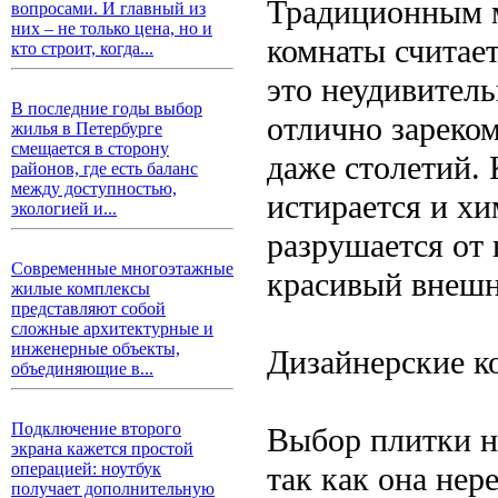
Традиционным м
вопросами. И главный из
них – не только цена, но и
комнаты считае
кто строит, когда...
это неудивитель
В последние годы выбор
отлично зареком
жилья в Петербурге
смещается в сторону
даже столетий. 
районов, где есть баланс
между доступностью,
истирается и хи
экологией и...
разрушается от 
Современные многоэтажные
красивый внешн
жилые комплексы
представляют собой
сложные архитектурные и
инженерные объекты,
Дизайнерские к
объединяющие в...
Подключение второго
Выбор плитки н
экрана кажется простой
операцией: ноутбук
так как она не
получает дополнительную