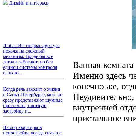
Дизайн и интерьер
Любая ИТ-инфраструктура
похожа на сложный
механизм. Вроде бы все
детали работают, но без
Ванная комната 
единой системы контроля
сложно...
Именно здесь че
конечно же, отд
Когда речь заходит о жизни
Неудивительно, 
в Санкт-Петербурге, многие
сразу представляют шумные
внутренней отд
проспекты, плотную
застройку и...
пристальное вн
Выбор квартиры в
новостройке всегда связан с